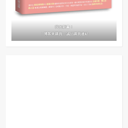
我的新書！
｜
博客來購買
｜
誠品購買連結