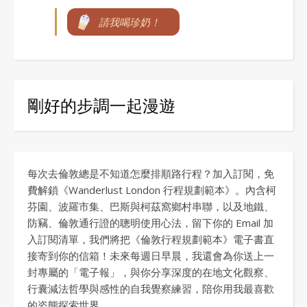
請我喝珍奶！
剛好的步調一起漫遊
每次去倫敦總是不知道怎麼排順路行程？加入訂閱，免
費解鎖《Wanderlust London 行程規劃範本》。內含柯
芬園、波羅市集、巴斯與柯茲窩鄉村串聯，以及地鐵、
防竊、倫敦通行證的聰明使用心法，留下你的 Email 加
入訂閱清單，我們將把《倫敦行程規劃範本》電子書直
接寄到你的信箱！未來每週日早晨，我還會為你送上一
封專屬的「電子報」，與你分享深度的在地文化觀察、
行囊減法哲學與感性的自我覺察練習，陪你用我最喜歡
的姿態探索世界。