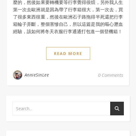
麼的，然後如果要轉機要等行李覺得很煩，另外我人生
第一次去歐洲就是因為帶了行李箱很大，第一次去，買
了很多東西很重，然後在歐洲石子路拖得半死還把行李
箱輪子弄斷，整個害慘自己，所以這篇是我的嘔心瀝血
經驗，該如何將冬天衣服行李通通打包進一個登機箱！
READ MORE
AnnieSinLee
0 Comments