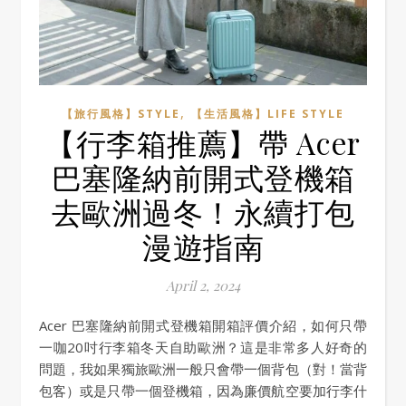
,
【旅行風格】STYLE
【生活風格】LIFE STYLE
【行李箱推薦】帶 Acer
巴塞隆納前開式登機箱
去歐洲過冬！永續打包
漫遊指南
April 2, 2024
Acer 巴塞隆納前開式登機箱開箱評價介紹，如何只帶
一咖20吋行李箱冬天自助歐洲？這是非常多人好奇的
問題，我如果獨旅歐洲一般只會帶一個背包（對！當背
包客）或是只帶一個登機箱，因為廉價航空要加行李什