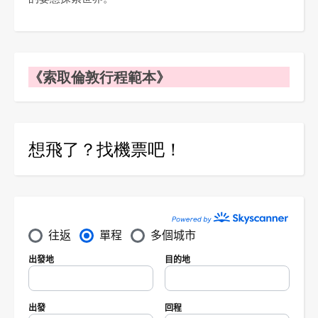
《索取倫敦行程範本》
想飛了？找機票吧！