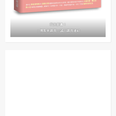
我的新書！
｜
博客來購買
｜
誠品購買連結