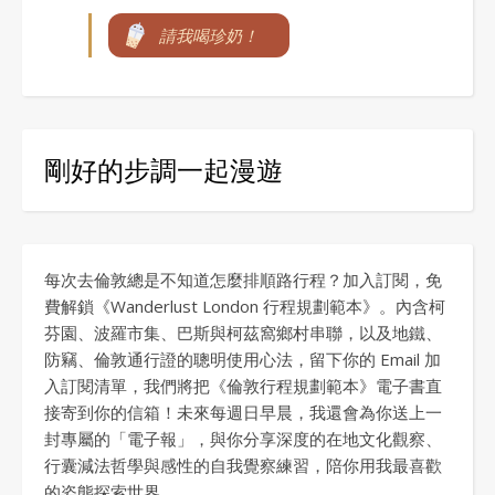
請我喝珍奶！
剛好的步調一起漫遊
每次去倫敦總是不知道怎麼排順路行程？加入訂閱，免
費解鎖《Wanderlust London 行程規劃範本》。內含柯
芬園、波羅市集、巴斯與柯茲窩鄉村串聯，以及地鐵、
防竊、倫敦通行證的聰明使用心法，留下你的 Email 加
入訂閱清單，我們將把《倫敦行程規劃範本》電子書直
接寄到你的信箱！未來每週日早晨，我還會為你送上一
封專屬的「電子報」，與你分享深度的在地文化觀察、
行囊減法哲學與感性的自我覺察練習，陪你用我最喜歡
的姿態探索世界。