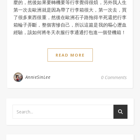
麼的，然後如果要轉機要等行李覺得很煩，另外我人生
第一次去歐洲就是因為帶了行李箱很大，第一次去，買
了很多東西很重，然後在歐洲石子路拖得半死還把行李
箱輪子弄斷，整個害慘自己，所以這篇是我的嘔心瀝血
經驗，該如何將冬天衣服行李通通打包進一個登機箱！
READ MORE
AnnieSinLee
0 Comments