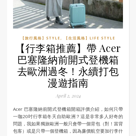
,
【旅行風格】STYLE
【生活風格】LIFE STYLE
【行李箱推薦】帶 Acer
巴塞隆納前開式登機箱
去歐洲過冬！永續打包
漫遊指南
April 2, 2024
Acer 巴塞隆納前開式登機箱開箱評價介紹，如何只帶
一咖20吋行李箱冬天自助歐洲？這是非常多人好奇的
問題，我如果獨旅歐洲一般只會帶一個背包（對！當背
包客）或是只帶一個登機箱，因為廉價航空要加行李什