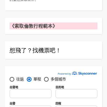
《索取倫敦行程範本》
想飛了？找機票吧！