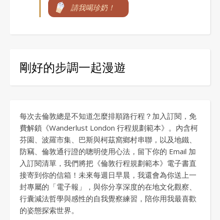
請我喝珍奶！
剛好的步調一起漫遊
每次去倫敦總是不知道怎麼排順路行程？加入訂閱，免
費解鎖《Wanderlust London 行程規劃範本》。內含柯
芬園、波羅市集、巴斯與柯茲窩鄉村串聯，以及地鐵、
防竊、倫敦通行證的聰明使用心法，留下你的 Email 加
入訂閱清單，我們將把《倫敦行程規劃範本》電子書直
接寄到你的信箱！未來每週日早晨，我還會為你送上一
封專屬的「電子報」，與你分享深度的在地文化觀察、
行囊減法哲學與感性的自我覺察練習，陪你用我最喜歡
的姿態探索世界。