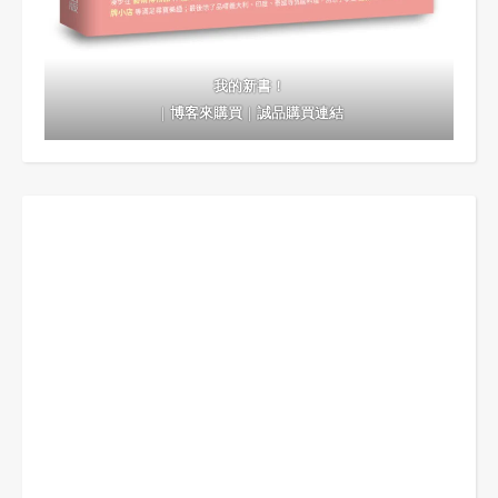
我的新書！
｜
博客來購買
｜
誠品購買連結