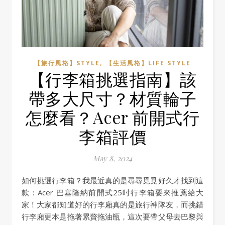
,
【旅行風格】STYLE
【生活風格】LIFE STYLE
【行李箱挑選指南】該
帶多大尺寸？材質輪子
怎麼看？Acer 前開式行
李箱評價
May 8, 2024
如何挑選行李箱？我最近真的是尋尋覓覓好久才找到這
款：Acer 巴塞隆納前開式25吋行李箱要來推薦給大
家！大家都知道好的行李廂真的是旅行神隊友，而挑錯
行李廂更本是拖著累贅拖油瓶，這次要帶父母去巴黎與