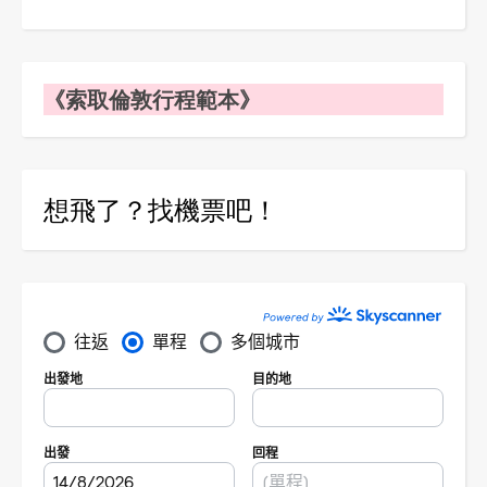
《索取倫敦行程範本》
想飛了？找機票吧！