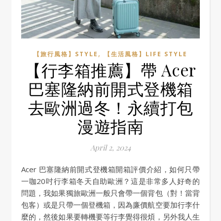
,
【旅行風格】STYLE
【生活風格】LIFE STYLE
【行李箱推薦】帶 Acer
巴塞隆納前開式登機箱
去歐洲過冬！永續打包
漫遊指南
April 2, 2024
Acer 巴塞隆納前開式登機箱開箱評價介紹，如何只帶
一咖20吋行李箱冬天自助歐洲？這是非常多人好奇的
問題，我如果獨旅歐洲一般只會帶一個背包（對！當背
包客）或是只帶一個登機箱，因為廉價航空要加行李什
麼的，然後如果要轉機要等行李覺得很煩，另外我人生