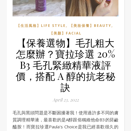
,
,
【生活風格】LIFE STYLE
【美妝保養】BEAUTY
【美顏】FACIAL
【保養選物】毛孔粗大
怎麼辦？寶拉珍選 20%
B3 毛孔緊緻精華液評
價，搭配 A 醇的抗老秘
訣
April 23, 2022
毛孔與黑頭問題是不斷困擾著我！使用過許多不同的膚
質調理精華液，最喜歡的是A醇跟俗稱維他命B3的菸鹼
醯胺！而寶拉珍選Paula's Choice是我已經喜歡很久的