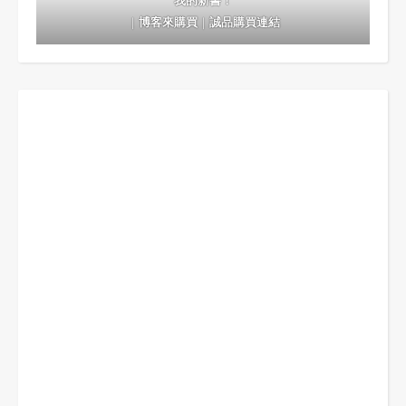
我的新書！
｜
博客來購買
｜
誠品購買連結