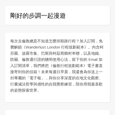
剛好的步調一起漫遊
每次去倫敦總是不知道怎麼排順路行程？加入訂閱，免
費解鎖《Wanderlust London 行程規劃範本》。內含柯
芬園、波羅市集、巴斯與柯茲窩鄉村串聯，以及地鐵、
防竊、倫敦通行證的聰明使用心法，留下你的 Email 加
入訂閱清單，我們將把《倫敦行程規劃範本》電子書直
接寄到你的信箱！未來每週日早晨，我還會為你送上一
封專屬的「電子報」，與你分享深度的在地文化觀察、
行囊減法哲學與感性的自我覺察練習，陪你用我最喜歡
的姿態探索世界。