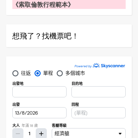
《索取倫敦行程範本》
想飛了？找機票吧！