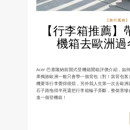
【旅行風格】S
【行李箱推薦】帶
機箱去歐洲過
Acer 巴塞隆納前開式登機箱開箱評價介紹，
果獨旅歐洲一般只會帶一個背包（對！當背包客
機要等行李覺得很煩，另外我人生第一次去歐洲
石子路拖得半死還把行李箱輪子弄斷，整個害慘
進一個登機箱！