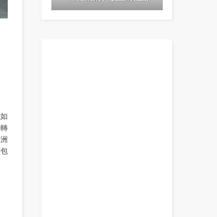
我如
要轉
歐洲
打包