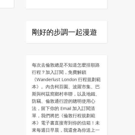
剛好的步調一起漫遊
每次去倫敦總是不知道怎麼排順路
行程？加入訂閱，免費解鎖
《Wanderlust London 行程規劃範
本》。內含柯芬園、波羅市集、巴
斯與柯茲窩鄉村串聯，以及地鐵、
防竊、倫敦通行證的聰明使用心
法，留下你的 Email 加入訂閱清
單，我們將把《倫敦行程規劃範
本》電子書直接寄到你的信箱！未
來每週日早晨，我還會為你送上一