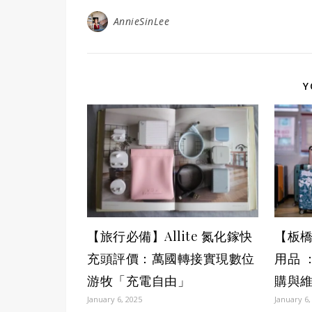
AnnieSinLee
Y
【旅行必備】Allite 氮化鎵快
【板橋
充頭評價：萬國轉接實現數位
用品 
游牧「充電自由」
購與
January 6, 2025
January 6,