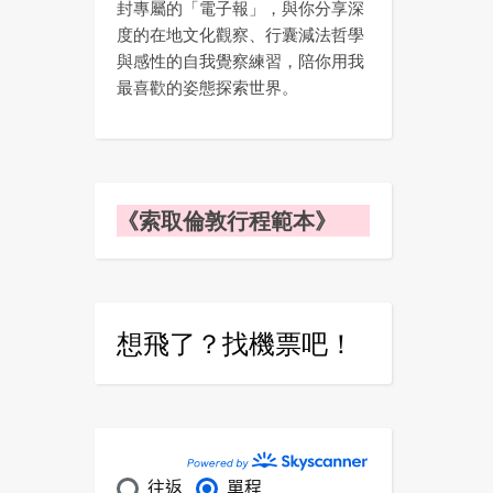
封專屬的「電子報」，與你分享深
度的在地文化觀察、行囊減法哲學
與感性的自我覺察練習，陪你用我
最喜歡的姿態探索世界。
《索取倫敦行程範本》
想飛了？找機票吧！