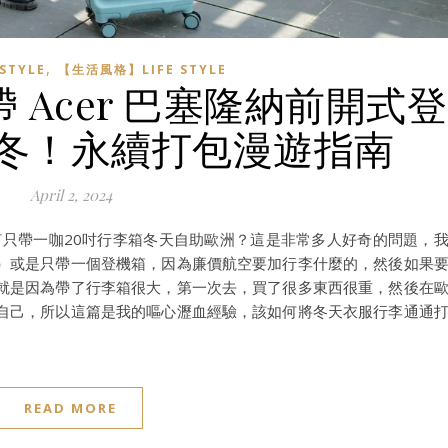
,
TYLE
【生活風格】LIFE STYLE
 Acer 巴塞隆納前開式登
冬！永續打包漫遊指南
April 2, 2024
如何只帶一咖20吋行李箱冬天自助歐洲？這是非常多人好奇的問題，
）或是只帶一個登機箱，因為廉價航空要加行李什麼的，然後如果
就是因為帶了行李箱很大，第一次去，買了很多東西很重，然後在
自己，所以這篇是我的嘔心瀝血經驗，該如何將冬天衣服行李通通
READ MORE