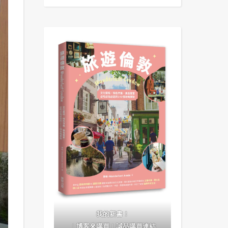
我的新書！
｜
博客來購買
｜
誠品購買連結