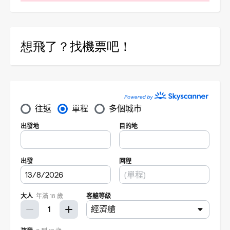
想飛了？找機票吧！