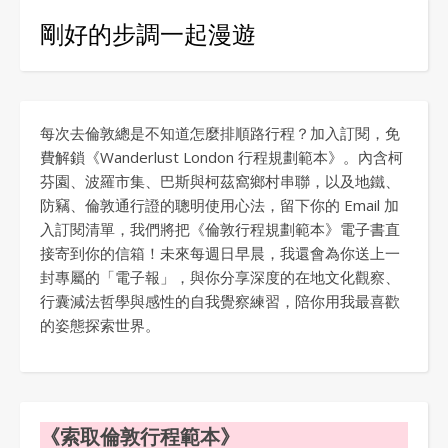
剛好的步調一起漫遊
每次去倫敦總是不知道怎麼排順路行程？加入訂閱，免
費解鎖《Wanderlust London 行程規劃範本》。內含柯
芬園、波羅市集、巴斯與柯茲窩鄉村串聯，以及地鐵、
防竊、倫敦通行證的聰明使用心法，留下你的 Email 加
入訂閱清單，我們將把《倫敦行程規劃範本》電子書直
接寄到你的信箱！未來每週日早晨，我還會為你送上一
封專屬的「電子報」，與你分享深度的在地文化觀察、
行囊減法哲學與感性的自我覺察練習，陪你用我最喜歡
的姿態探索世界。
《索取倫敦行程範本》