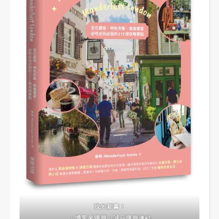
我的新書！
｜
博客來購買
｜
誠品購買連結