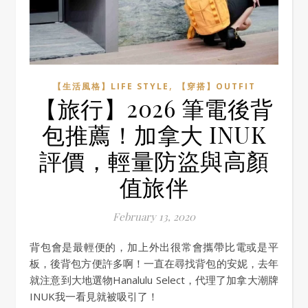
,
【生活風格】LIFE STYLE
【穿搭】OUTFIT
【旅行】2026 筆電後背
包推薦！加拿大 INUK
評價，輕量防盜與高顏
值旅伴
February 13, 2020
背包會是最輕便的，加上外出很常會攜帶比電或是平
板，後背包方便許多啊！一直在尋找背包的安妮，去年
就注意到大地選物Hanalulu Select，代理了加拿大潮牌
INUK我一看見就被吸引了！