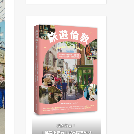
我的新書！
｜
博客來購買
｜
誠品購買連結