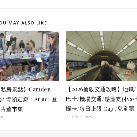
OU MAY ALSO LIKE
【2026倫敦交通攻略】地鐵/
私房景點】Camden
巴士/機場交通/感應支付vs
age 肯頓走廊：Angel 區
蠣卡/每日上限 Cap /兒童票
美古董市集
January 13, 2025
020