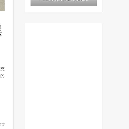
異
此充
格的
ts