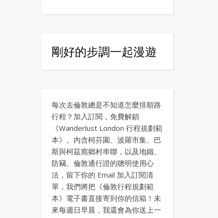
剛好的步調一起漫遊
每次去倫敦總是不知道怎麼排順路
行程？加入訂閱，免費解鎖
《Wanderlust London 行程規劃範
本》。內含柯芬園、波羅市集、巴
斯與柯茲窩鄉村串聯，以及地鐵、
防竊、倫敦通行證的聰明使用心
法，留下你的 Email 加入訂閱清
單，我們將把《倫敦行程規劃範
本》電子書直接寄到你的信箱！未
來每週日早晨，我還會為你送上一