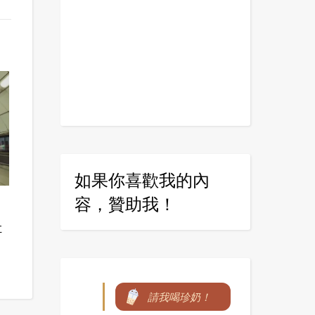
如果你喜歡我的內
容，贊助我！
牡
請我喝珍奶！