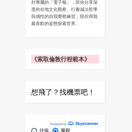
封專屬的「電子報」，與你分享深
度的在地文化觀察、行囊減法哲學
與感性的自我覺察練習，陪你用我
最喜歡的姿態探索世界。
《索取倫敦行程範本》
想飛了？找機票吧！