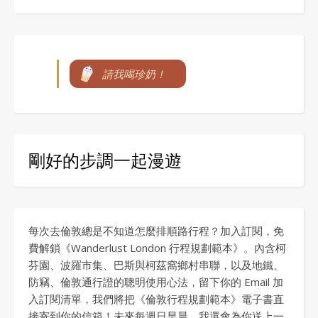
請我喝珍奶！
剛好的步調一起漫遊
每次去倫敦總是不知道怎麼排順路行程？加入訂閱，免
費解鎖《Wanderlust London 行程規劃範本》。內含柯
芬園、波羅市集、巴斯與柯茲窩鄉村串聯，以及地鐵、
防竊、倫敦通行證的聰明使用心法，留下你的 Email 加
入訂閱清單，我們將把《倫敦行程規劃範本》電子書直
接寄到你的信箱！未來每週日早晨，我還會為你送上一