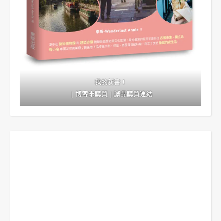
我的新書！
｜
博客來購買
｜
誠品購買連結