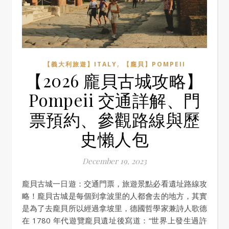
,
【義大利旅遊】ITALY
【龐貝】POMPEII
【2026 龐貝古城攻略】
Pompeii 交通詳解、門
票預約、參觀路線與歷
史懶人包
December 19, 2023
龐貝古城一日遊：交通門票，旅遊景點必看遺址路線攻
略！龐貝古城是每個到拿波里的人都會去的地方，其實
是為了去龐貝所以經過拿坡里，德國哲學家兼詩人歌德
在 1780 年代遊覽龐貝遺址後寫道：“世界上發生過許