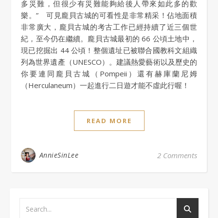
多災難，但很少有災難能夠給後人帶來如此多的歡
樂。” 可見龐貝古城的可看性是非常精采！佔地面積
非常廣大，龐貝古城的考古工作已經持續了近三個世
紀，至今仍在繼續。龐貝古城最初的 66 公頃土地中，
現已挖掘出 44 公頃！整個遺址已被聯合國教科文組織
列為世界遺產（UNESCO）。建議熱愛藝術以及歷史的
你要連同龐貝古城（Pompeii）還有赫庫蘭尼姆
（Herculaneum）一起進行二日遊才能不虛此行喔！
READ MORE
AnnieSinLee
2 Comments