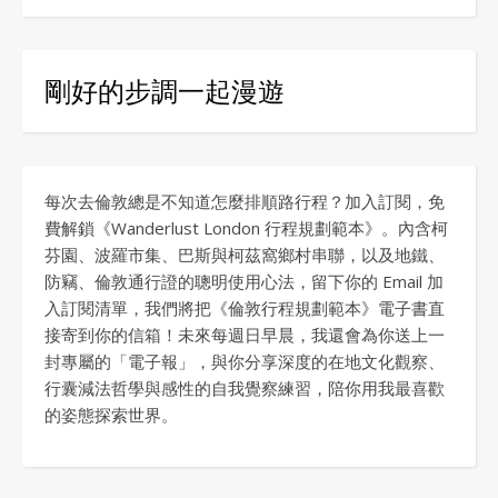
剛好的步調一起漫遊
每次去倫敦總是不知道怎麼排順路行程？加入訂閱，免
費解鎖《Wanderlust London 行程規劃範本》。內含柯
芬園、波羅市集、巴斯與柯茲窩鄉村串聯，以及地鐵、
防竊、倫敦通行證的聰明使用心法，留下你的 Email 加
入訂閱清單，我們將把《倫敦行程規劃範本》電子書直
接寄到你的信箱！未來每週日早晨，我還會為你送上一
封專屬的「電子報」，與你分享深度的在地文化觀察、
行囊減法哲學與感性的自我覺察練習，陪你用我最喜歡
的姿態探索世界。