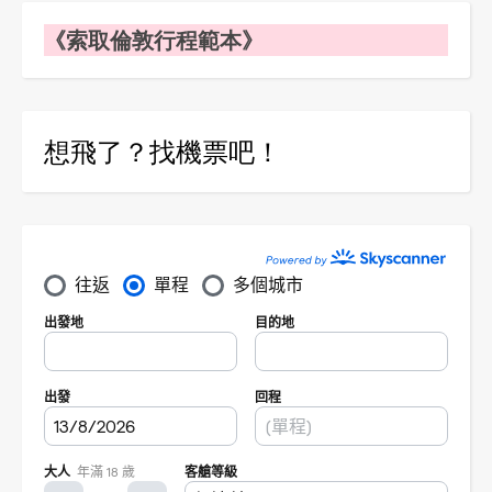
《索取倫敦行程範本》
想飛了？找機票吧！