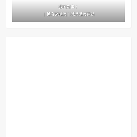
我的新書！
｜
博客來購買
｜
誠品購買連結