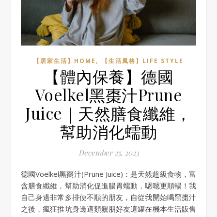
,
【居家生活】HOME
【生活風格】LIFE STYLE
【體內保養】德國
Voelkel黑棗汁Prune
Juice｜天然膳食纖維，
幫助消化蠕動
December 25, 2023
德國Voelkel黑棗汁(Prune Juice)：是天然超級食物，富
含膳食纖維，幫助消化促進腸胃蠕動，嗯嗯更順暢！我
自己身邊非常多排便不順的朋友，自從我開始喝黑棗汁
之後，瘋狂推坑身邊這類親朋好友這罐在機本生活販售