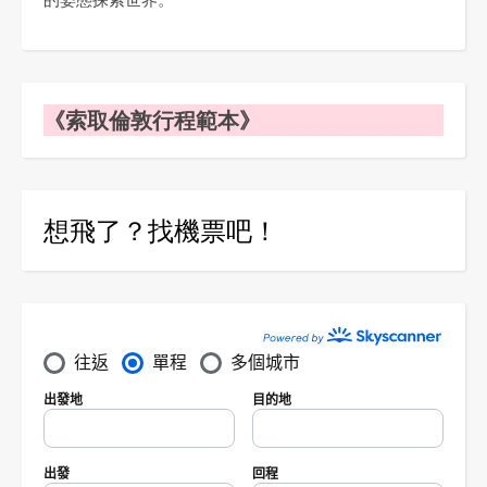
《索取倫敦行程範本》
想飛了？找機票吧！