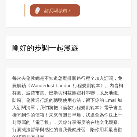
請我喝珍奶！
剛好的步調一起漫遊
每次去倫敦總是不知道怎麼排順路行程？加入訂閱，免
費解鎖《Wanderlust London 行程規劃範本》。內含柯
芬園、波羅市集、巴斯與柯茲窩鄉村串聯，以及地鐵、
防竊、倫敦通行證的聰明使用心法，留下你的 Email 加
入訂閱清單，我們將把《倫敦行程規劃範本》電子書直
接寄到你的信箱！未來每週日早晨，我還會為你送上一
封專屬的「電子報」，與你分享深度的在地文化觀察、
行囊減法哲學與感性的自我覺察練習，陪你用我最喜歡
的姿態探索世界。