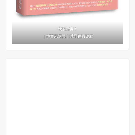
我的新書！
｜
博客來購買
｜
誠品購買連結