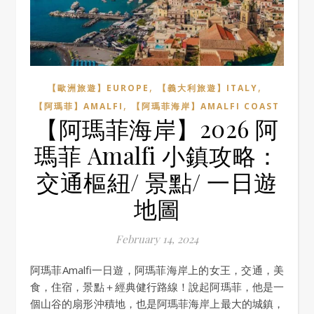
,
,
【歐洲旅遊】EUROPE
【義大利旅遊】ITALY
,
【阿瑪菲】AMALFI
【阿瑪菲海岸】AMALFI COAST
【阿瑪菲海岸】2026 阿
瑪菲 Amalfi 小鎮攻略：
交通樞紐/ 景點/ 一日遊
地圖
February 14, 2024
阿瑪菲Amalfi一日遊，阿瑪菲海岸上的女王，交通，美
食，住宿，景點＋經典健行路線！說起阿瑪菲，他是一
個山谷的扇形沖積地，也是阿瑪菲海岸上最大的城鎮，