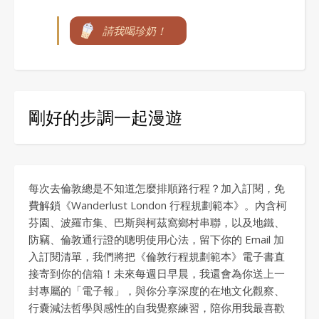
請我喝珍奶！
剛好的步調一起漫遊
每次去倫敦總是不知道怎麼排順路行程？加入訂閱，免
費解鎖《Wanderlust London 行程規劃範本》。內含柯
芬園、波羅市集、巴斯與柯茲窩鄉村串聯，以及地鐵、
防竊、倫敦通行證的聰明使用心法，留下你的 Email 加
入訂閱清單，我們將把《倫敦行程規劃範本》電子書直
接寄到你的信箱！未來每週日早晨，我還會為你送上一
封專屬的「電子報」，與你分享深度的在地文化觀察、
行囊減法哲學與感性的自我覺察練習，陪你用我最喜歡