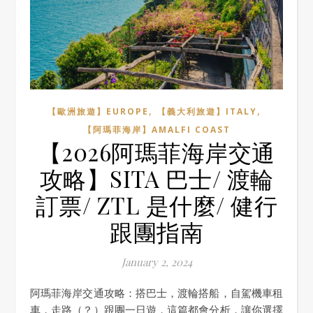
,
,
【歐洲旅遊】EUROPE
【義大利旅遊】ITALY
【阿瑪菲海岸】AMALFI COAST
【2026阿瑪菲海岸交通
攻略】SITA 巴士/ 渡輪
訂票/ ZTL 是什麼/ 健行
跟團指南
January 2, 2024
阿瑪菲海岸交通攻略：搭巴士，渡輪搭船，自駕機車租
車，走路（？）跟團一日遊，這篇都會分析，讓你選擇