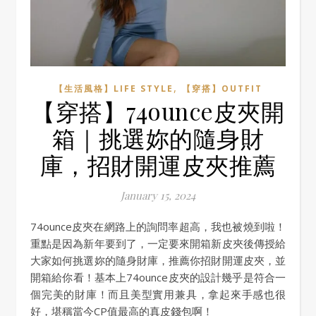
,
【生活風格】LIFE STYLE
【穿搭】OUTFIT
【穿搭】74ounce皮夾開
箱｜挑選妳的隨身財
庫，招財開運皮夾推薦
January 15, 2024
74ounce皮夾在網路上的詢問率超高，我也被燒到啦！
重點是因為新年要到了，一定要來開箱新皮夾後傳授給
大家如何挑選妳的隨身財庫，推薦你招財開運皮夾，並
開箱給你看！基本上74ounce皮夾的設計幾乎是符合一
個完美的財庫！而且美型實用兼具，拿起來手感也很
好，堪稱當今CP值最高的真皮錢包啊！