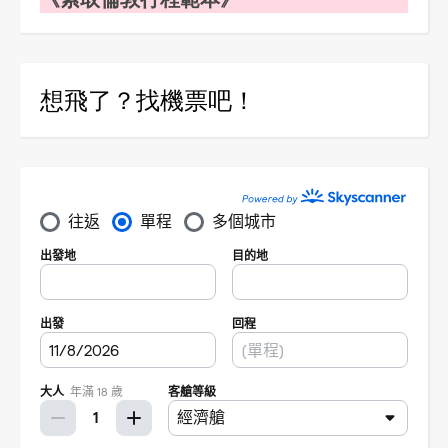
想飛了？找機票吧！