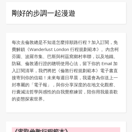
剛好的步調一起漫遊
每次去倫敦總是不知道怎麼排順路行程？加入訂閱，免
費解鎖《Wanderlust London 行程規劃範本》。內含柯
芬園、波羅市集、巴斯與柯茲窩鄉村串聯，以及地鐵、
防竊、倫敦通行證的聰明使用心法，留下你的 Email 加
入訂閱清單，我們將把《倫敦行程規劃範本》電子書直
接寄到你的信箱！未來每週日早晨，我還會為你送上一
封專屬的「電子報」，與你分享深度的在地文化觀察、
行囊減法哲學與感性的自我覺察練習，陪你用我最喜歡
的姿態探索世界。
《索取倫敦行程範本》