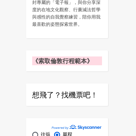
封專屬的「電子報」，與你分享深
度的在地文化觀察、行囊減法哲學
與感性的自我覺察練習，陪你用我
最喜歡的姿態探索世界。
《索取倫敦行程範本》
想飛了？找機票吧！