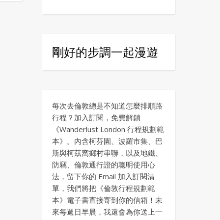
剛好的步調一起漫遊
每次去倫敦總是不知道怎麼排順路
行程？加入訂閱，免費解鎖
《Wanderlust London 行程規劃範
本》。內含柯芬園、波羅市集、巴
斯與柯茲窩鄉村串聯，以及地鐵、
防竊、倫敦通行證的聰明使用心
法，留下你的 Email 加入訂閱清
單，我們將把《倫敦行程規劃範
本》電子書直接寄到你的信箱！未
來每週日早晨，我還會為你送上一