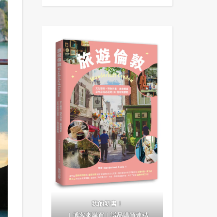
我的新書！
｜
博客來購買
｜
誠品購買連結