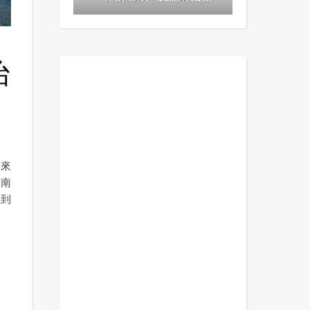
治
回來
東南
看到