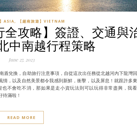
,
ASIA
【越南旅遊】VIETNAM
由行全攻略】簽證、交通與
北中南越行程策略
June 27, 2023
越南盾兌換，自助旅行注意事項，自從這次出任務從北越河內下龍灣
風情，以及自然美景都令我感到新鮮，衝擊，以及屏息！就跟許多
程也不會吃不消，那如果是走小資玩法則可以玩得非常盡興，我
待好待滿啦！
READ MORE