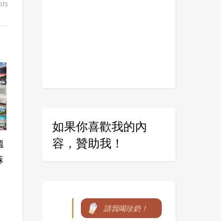
ts
如果你喜歡我的內
容，贊助我！
溫
蘇
請我喝珍奶！