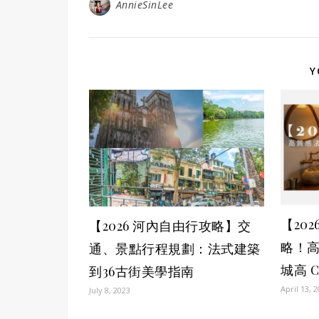
AnnieSinLee
Y
【20
【2026 河內自由行攻略】交
略！
通、景點行程規劃：法式建築
城高 
到36古街美學指南
April 13, 
July 8, 2023