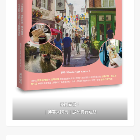
我的新書！
｜
博客來購買
｜
誠品購買連結