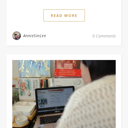
READ MORE
AnnieSinLee
0 Comments