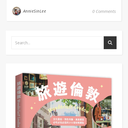
AnnieSinLee
0 Comments