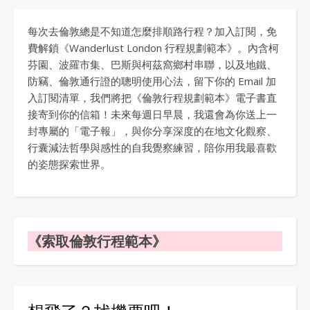
每次去倫敦總是不知道怎麼排順路行程？加入訂閱，免
費解鎖《Wanderlust London 行程規劃範本》。內含柯
芬園、波羅市集、巴斯與柯茲窩鄉村串聯，以及地鐵、
防竊、倫敦通行證的聰明使用心法，留下你的 Email 加
入訂閱清單，我們將把《倫敦行程規劃範本》電子書直
接寄到你的信箱！未來每週日早晨，我還會為你送上一
封專屬的「電子報」，與你分享深度的在地文化觀察、
行囊減法哲學與感性的自我覺察練習，陪你用我最喜歡
的姿態探索世界。
《索取倫敦行程範本》