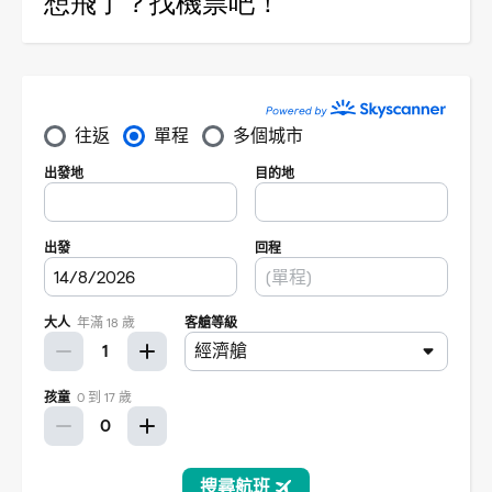
想飛了？找機票吧！