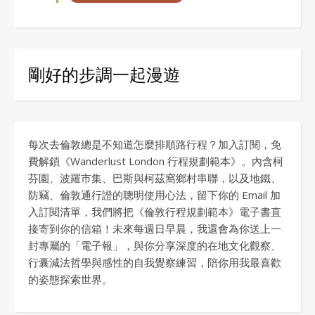
剛好的步調一起漫遊
每次去倫敦總是不知道怎麼排順路行程？加入訂閱，免
費解鎖《Wanderlust London 行程規劃範本》。內含柯
芬園、波羅市集、巴斯與柯茲窩鄉村串聯，以及地鐵、
防竊、倫敦通行證的聰明使用心法，留下你的 Email 加
入訂閱清單，我們將把《倫敦行程規劃範本》電子書直
接寄到你的信箱！未來每週日早晨，我還會為你送上一
封專屬的「電子報」，與你分享深度的在地文化觀察、
行囊減法哲學與感性的自我覺察練習，陪你用我最喜歡
的姿態探索世界。