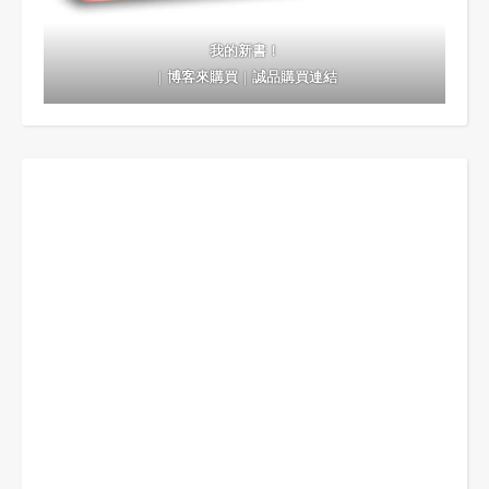
我的新書！
｜
博客來購買
｜
誠品購買連結