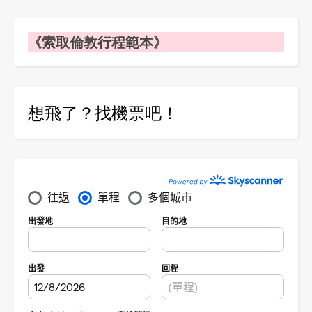
《索取倫敦行程範本》
想飛了？找機票吧！