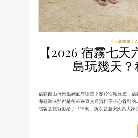
【亞洲旅遊】A
【2026 宿霧七
島玩幾天？
宿霧自由行景點到底有哪些？關於宿霧旅遊，宿霧景點
海龜游泳那都是後來在查交通資料不小心看到的..
包客之旅就獻給了菲律賓，所以就遊安妮為大家