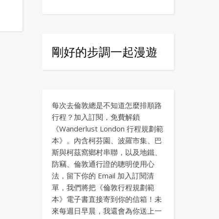
剛好的步調一起漫遊
每次去倫敦總是不知道怎麼排順路
行程？加入訂閱，免費解鎖
《Wanderlust London 行程規劃範
本》。內含柯芬園、波羅市集、巴
斯與柯茲窩鄉村串聯，以及地鐵、
防竊、倫敦通行證的聰明使用心
法，留下你的 Email 加入訂閱清
單，我們將把《倫敦行程規劃範
本》電子書直接寄到你的信箱！未
來每週日早晨，我還會為你送上一