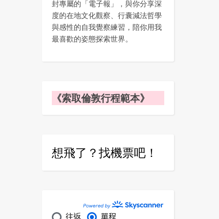
封專屬的「電子報」，與你分享深
度的在地文化觀察、行囊減法哲學
與感性的自我覺察練習，陪你用我
最喜歡的姿態探索世界。
《索取倫敦行程範本》
想飛了？找機票吧！