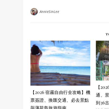
AnnieSinLee
Y
【20
【2026 宿霧自由行全攻略】機
通、
票簽證、換匯交通、必去景點
到36
與薄荷島旅遊指南