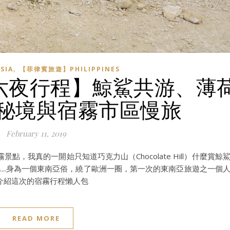
,
SIA
【菲律賓旅遊】PHILIPPINES
天六夜行程】鯨鯊共游、薄
秘境與宿霧市區慢旅
February 11, 2019
，我真的一開始只知道巧克力山（Chocolate Hill）什麼賞鯨
....身為一個東南亞俗，繞了歐洲一圈，第一次的東南亞旅遊之一個
介紹這次的宿霧行程懶人包
READ MORE