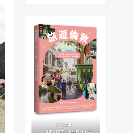
我的新書！
｜
博客來購買
｜
誠品購買連結