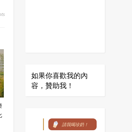
ts
如果你喜歡我的內
容，贊助我！
樂
化
請我喝珍奶！