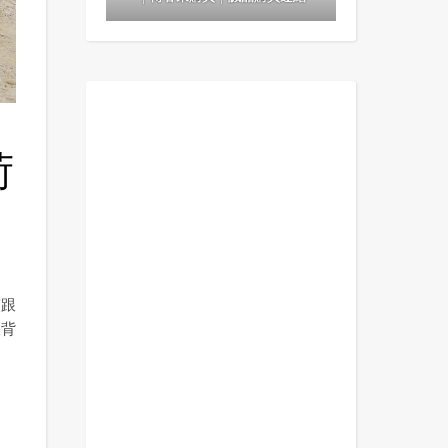
荷
鯊跟
人背