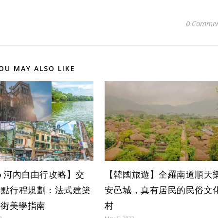
0 Commen
OU MAY ALSO LIKE
26 河內自由行攻略】交
【韓國旅遊】全羅南道順天
景點行程規劃：法式建築
安邑城，真有居民的民俗文
古街美學指南
村