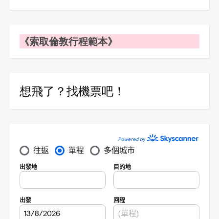
《索取倫敦行程範本》
想飛了？找機票吧！