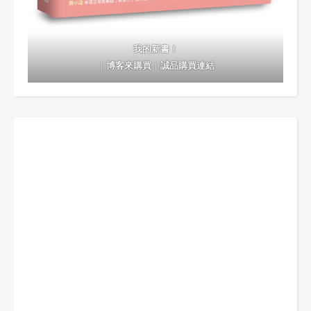
我的新書！
｜
博客來購買
｜
誠品購買連結