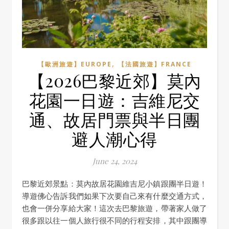
,
【歐洲旅遊】EUROPE
【法國旅遊】FRANCE
【2026巴黎近郊】莫內
花園一日遊：吉維尼交
通、故居門票與半日團
避人潮心得
June 24, 2024
巴黎近郊景點：莫內故居花園維吉尼小鎮跟團半日遊！
導遊佛心告訴我們如果下次要自己來有什麼交通方式，
也會一併分享給大家！這次去巴黎旅遊，帶著家人做了
很多跟以往一個人旅行很不同的行程安排，其中跟團導