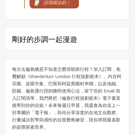
請我喝珍奶！
剛好的步調一起漫遊
每次去倫敦總是不知道怎麼排順路行程？加入訂閱，免
費解鎖《Wanderlust London 行程規劃範本》。內含柯
芬園、波羅市集、巴斯與柯茲窩鄉村串聯，以及地鐵、
防竊、倫敦通行證的聰明使用心法，留下你的 Email 加
入訂閱清單，我們將把《倫敦行程規劃範本》電子書直
接寄到你的信箱！未來每週日早晨，我還會為你送上一
封專屬的「電子報」，與你分享深度的在地文化觀察、
行囊減法哲學與感性的自我覺察練習，陪你用我最喜歡
的姿態探索世界。