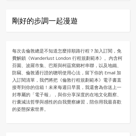
剛好的步調一起漫遊
每次去倫敦總是不知道怎麼排順路行程？加入訂閱，免
費解鎖《Wanderlust London 行程規劃範本》。內含柯
芬園、波羅市集、巴斯與柯茲窩鄉村串聯，以及地鐵、
防竊、倫敦通行證的聰明使用心法，留下你的 Email 加
入訂閱清單，我們將把《倫敦行程規劃範本》電子書直
接寄到你的信箱！未來每週日早晨，我還會為你送上一
封專屬的「電子報」，與你分享深度的在地文化觀察、
行囊減法哲學與感性的自我覺察練習，陪你用我最喜歡
的姿態探索世界。