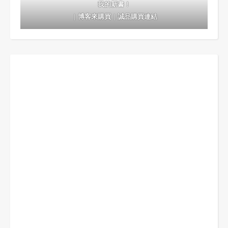
我的新書！
｜
博客來購買
｜
誠品購買連結