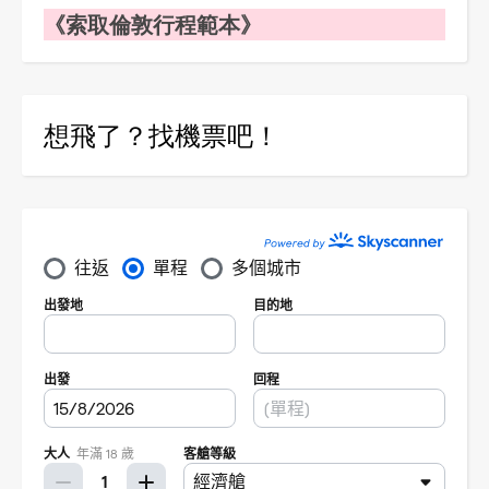
《索取倫敦行程範本》
想飛了？找機票吧！