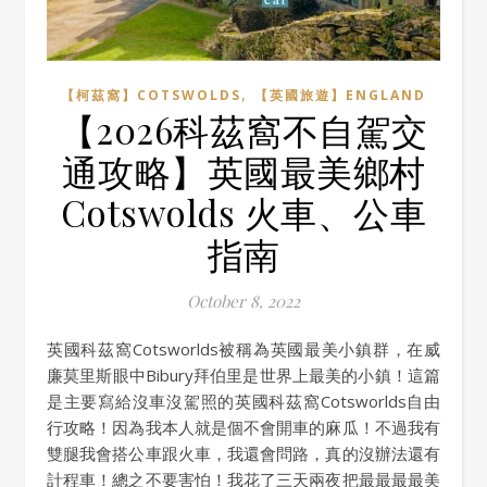
,
【柯茲窩】COTSWOLDS
【英國旅遊】ENGLAND
【2026科茲窩不自駕交
通攻略】英國最美鄉村
Cotswolds 火車、公車
指南
October 8, 2022
英國科茲窩Cotsworlds被稱為英國最美小鎮群，在威
廉莫里斯眼中Bibury拜伯里是世界上最美的小鎮！這篇
是主要寫給沒車沒駕照的英國科茲窩Cotsworlds自由
行攻略！因為我本人就是個不會開車的麻瓜！不過我有
雙腿我會搭公車跟火車，我還會問路，真的沒辦法還有
計程車！總之不要害怕！我花了三天兩夜把最最最最美