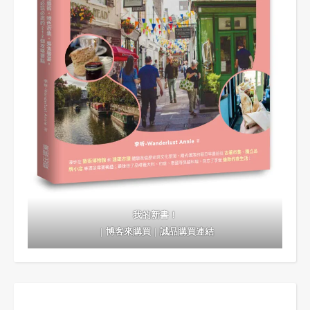
我的新書！
｜
博客來購買
｜
誠品購買連結