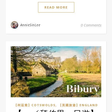
READ MORE
AnnieSinLee
0 Comments
,
【柯茲窩】COTSWOLDS
【英國旅遊】ENGLAND