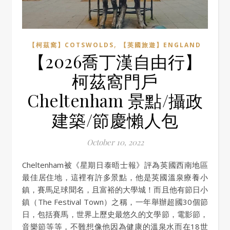
,
【柯茲窩】COTSWOLDS
【英國旅遊】ENGLAND
【2026喬丁漢自由行】
柯茲窩門戶
Cheltenham 景點/攝政
建築/節慶懶人包
October 10, 2022
Cheltenham被《星期日泰晤士報》評為英國西南地區
最佳居住地，這裡有許多景點，他是英國溫泉療養小
鎮，賽馬足球聞名，且富裕的大學城！而且他有節日小
鎮（The Festival Town）之稱，一年舉辦超國30個節
日，包括賽馬，世界上歷史最悠久的文學節，電影節，
音樂節等等，不難想像他因為健康的溫泉水而在18世