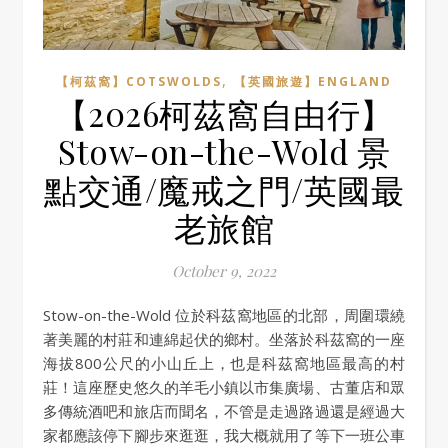
,
【柯茲窩】COTSWOLDS
【英國旅遊】ENGLAND
【2026柯茲窩自由行】
Stow-on-the-Wold 景
點交通/魔戒之門/英國最
老旅館
October 9, 2022
Stow-on-the-Wold 位於科茲窩地區的北部，周圍環繞
著美麗的村莊和連綿起伏的鄉村。坐落於科茲窩的一座
海拔800公尺的小山丘上，也是科茲窩地區最高的村
莊！這座歷史悠久的羊毛小鎮以市集廣場、古董店和眾
多傳統酒吧和旅店而聞名，不管是走過路過還是經過大
家都應該停下腳步來逛逛，我大概就用了等下一班公車