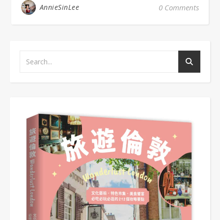
AnnieSinLee
0 Comments