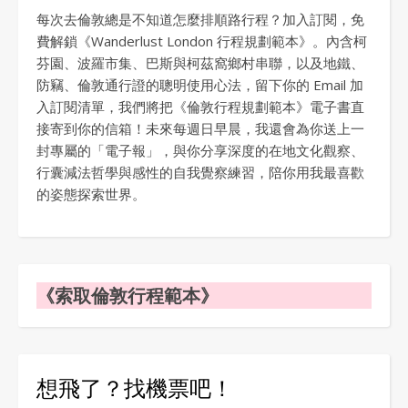
每次去倫敦總是不知道怎麼排順路行程？加入訂閱，免
費解鎖《Wanderlust London 行程規劃範本》。內含柯
芬園、波羅市集、巴斯與柯茲窩鄉村串聯，以及地鐵、
防竊、倫敦通行證的聰明使用心法，留下你的 Email 加
入訂閱清單，我們將把《倫敦行程規劃範本》電子書直
接寄到你的信箱！未來每週日早晨，我還會為你送上一
封專屬的「電子報」，與你分享深度的在地文化觀察、
行囊減法哲學與感性的自我覺察練習，陪你用我最喜歡
的姿態探索世界。
《索取倫敦行程範本》
想飛了？找機票吧！