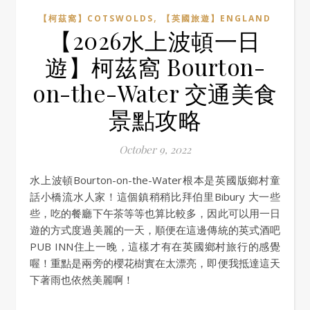
,
【柯茲窩】COTSWOLDS
【英國旅遊】ENGLAND
【2026水上波頓一日
遊】柯茲窩 Bourton-
on-the-Water 交通美食
景點攻略
October 9, 2022
水上波頓Bourton-on-the-Water根本是英國版鄉村童
話小橋流水人家！這個鎮稍稍比拜伯里Bibury 大一些
些，吃的餐廳下午茶等等也算比較多，因此可以用一日
遊的方式度過美麗的一天，順便在這邊傳統的英式酒吧
PUB INN住上一晚，這樣才有在英國鄉村旅行的感覺
喔！重點是兩旁的櫻花樹實在太漂亮，即便我抵達這天
下著雨也依然美麗啊！