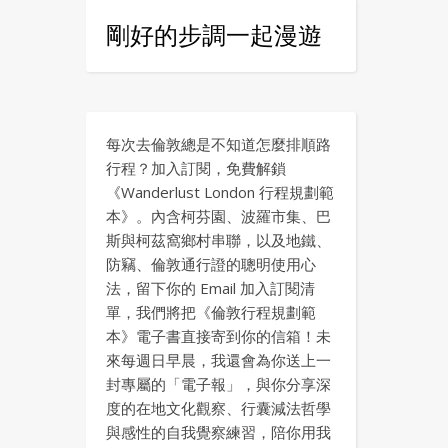
剛好的步調一起漫遊
每次去倫敦總是不知道怎麼排順路
行程？加入訂閱，免費解鎖
《Wanderlust London 行程規劃範
本》。內含柯芬園、波羅市集、巴
斯與柯茲窩鄉村串聯，以及地鐵、
防竊、倫敦通行證的聰明使用心
法，留下你的 Email 加入訂閱清
單，我們將把《倫敦行程規劃範
本》電子書直接寄到你的信箱！未
來每週日早晨，我還會為你送上一
封專屬的「電子報」，與你分享深
度的在地文化觀察、行囊減法哲學
與感性的自我覺察練習，陪你用我