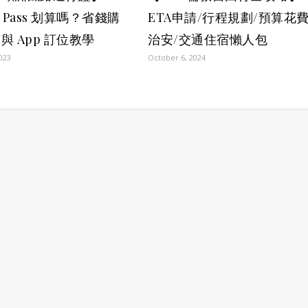
il Pass 划算嗎？省錢購
ETA申請/行程規劃/預算花費
與 App 訂位教學
治安/交通住宿懶人包
2023
October 6, 2024