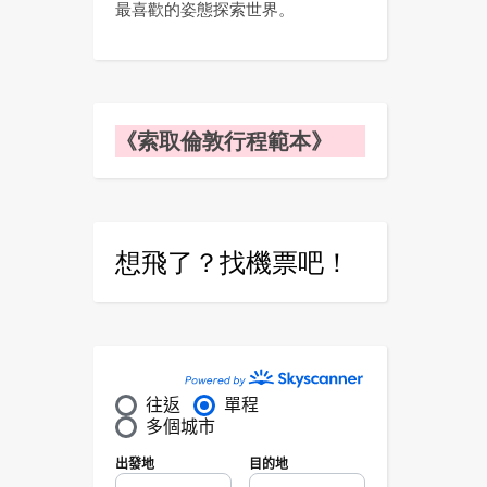
最喜歡的姿態探索世界。
《索取倫敦行程範本》
想飛了？找機票吧！