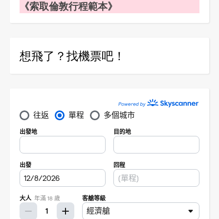
《索取倫敦行程範本》
想飛了？找機票吧！