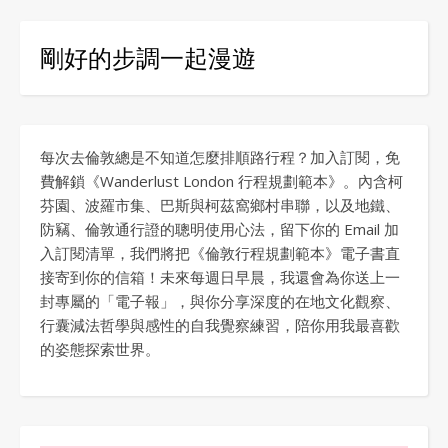
剛好的步調一起漫遊
每次去倫敦總是不知道怎麼排順路行程？加入訂閱，免
費解鎖《Wanderlust London 行程規劃範本》。內含柯
芬園、波羅市集、巴斯與柯茲窩鄉村串聯，以及地鐵、
防竊、倫敦通行證的聰明使用心法，留下你的 Email 加
入訂閱清單，我們將把《倫敦行程規劃範本》電子書直
接寄到你的信箱！未來每週日早晨，我還會為你送上一
封專屬的「電子報」，與你分享深度的在地文化觀察、
行囊減法哲學與感性的自我覺察練習，陪你用我最喜歡
的姿態探索世界。