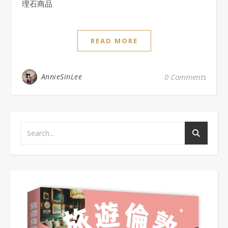
理石商品
READ MORE
AnnieSinLee
0 Comments