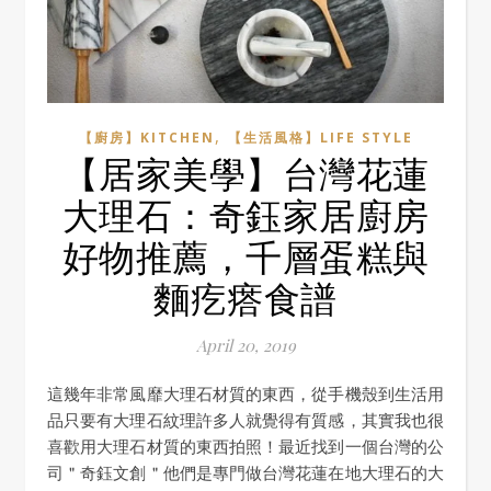
,
【廚房】KITCHEN
【生活風格】LIFE STYLE
【居家美學】台灣花蓮
大理石：奇鈺家居廚房
好物推薦，千層蛋糕與
麵疙瘩食譜
April 20, 2019
這幾年非常風靡大理石材質的東西，從手機殼到生活用
品只要有大理石紋理許多人就覺得有質感，其實我也很
喜歡用大理石材質的東西拍照！最近找到一個台灣的公
司＂奇鈺文創＂他們是專門做台灣花蓮在地大理石的大