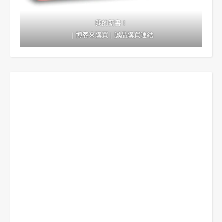
我的新書！
｜
博客來購買
｜
誠品購買連結