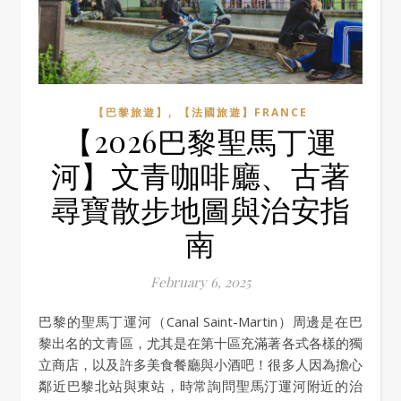
,
【巴黎旅遊】
【法國旅遊】FRANCE
【2026巴黎聖馬丁運
河】文青咖啡廳、古著
尋寶散步地圖與治安指
南
February 6, 2025
巴黎的聖馬丁運河（Canal Saint-Martin）周邊是在巴
黎出名的文青區，尤其是在第十區充滿著各式各樣的獨
立商店，以及許多美食餐廳與小酒吧！很多人因為擔心
鄰近巴黎北站與東站，時常詢問聖馬汀運河附近的治