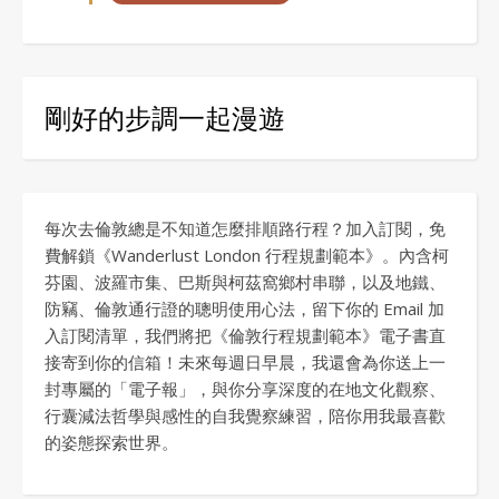
剛好的步調一起漫遊
每次去倫敦總是不知道怎麼排順路行程？加入訂閱，免
費解鎖《Wanderlust London 行程規劃範本》。內含柯
芬園、波羅市集、巴斯與柯茲窩鄉村串聯，以及地鐵、
防竊、倫敦通行證的聰明使用心法，留下你的 Email 加
入訂閱清單，我們將把《倫敦行程規劃範本》電子書直
接寄到你的信箱！未來每週日早晨，我還會為你送上一
封專屬的「電子報」，與你分享深度的在地文化觀察、
行囊減法哲學與感性的自我覺察練習，陪你用我最喜歡
的姿態探索世界。