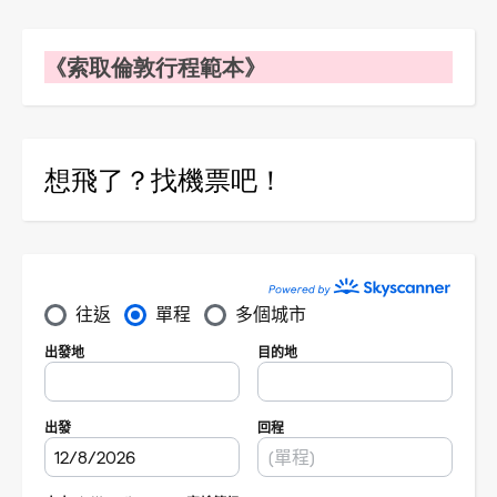
《索取倫敦行程範本》
想飛了？找機票吧！