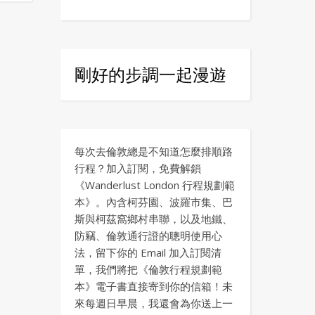
剛好的步調一起漫遊
每次去倫敦總是不知道怎麼排順路
行程？加入訂閱，免費解鎖
《Wanderlust London 行程規劃範
本》。內含柯芬園、波羅市集、巴
斯與柯茲窩鄉村串聯，以及地鐵、
防竊、倫敦通行證的聰明使用心
法，留下你的 Email 加入訂閱清
單，我們將把《倫敦行程規劃範
本》電子書直接寄到你的信箱！未
來每週日早晨，我還會為你送上一