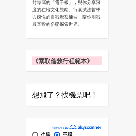
封專屬的「電子報」，與你分享深
度的在地文化觀察、行囊減法哲學
與感性的自我覺察練習，陪你用我
最喜歡的姿態探索世界。
《索取倫敦行程範本》
想飛了？找機票吧！