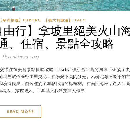
,
【歐洲旅遊】EUROPE
【義大利旅遊】ITALY
亞自由行】拿坡里絕美火山
a 交通、住宿、景點全攻略
December 25, 2023
，交通住宿美食景點自助攻略： Ischia 伊斯基亞島的房屋上佈滿了
萄園裡散佈著野生罌粟花，在陽光下閃閃發光。沿著北海岸聚集的
和濱海長廊，兩旁種滿了加勒比海的棕櫚樹。在南部海岸，迷人伊
羅馬人、撒拉遜人、土耳其人和阿拉貢人殖民
READ MORE