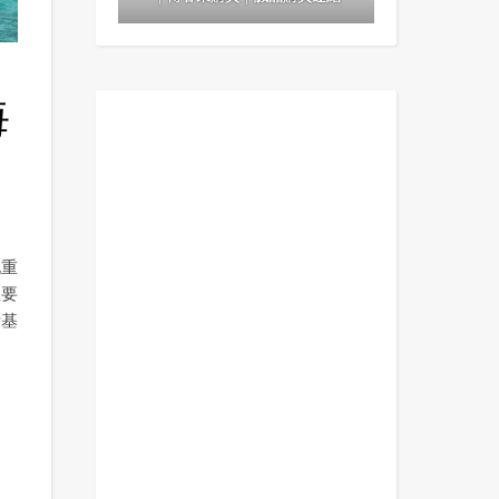
海
九重
主要
斯基