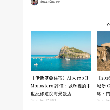
AnnieSinLee
Y
【伊斯基亞住宿】Albergo Il
【20
Monastero 評價：城堡裡的中
城堡 Ca
世紀修道院海景飯店
略：門
December 27, 2023
December