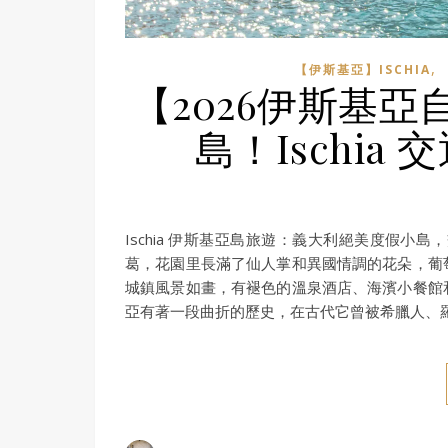
,
【伊斯基亞】ISCHIA
【2026伊斯基
島！Ischi
Ischia 伊斯基亞島旅遊：義大利絕美度假小島
葛，花園里長滿了仙人掌和異國情調的花朵，葡
城鎮風景如畫，有褪色的溫泉酒店、海濱小餐館
亞有著一段曲折的歷史，在古代它曾被希臘人、