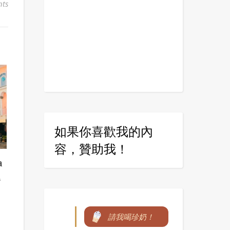
ts
如果你喜歡我的內
容，贊助我！
a
餐
請我喝珍奶！