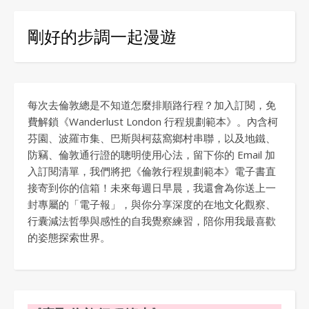
剛好的步調一起漫遊
每次去倫敦總是不知道怎麼排順路行程？加入訂閱，免
費解鎖《Wanderlust London 行程規劃範本》。內含柯
芬園、波羅市集、巴斯與柯茲窩鄉村串聯，以及地鐵、
防竊、倫敦通行證的聰明使用心法，留下你的 Email 加
入訂閱清單，我們將把《倫敦行程規劃範本》電子書直
接寄到你的信箱！未來每週日早晨，我還會為你送上一
封專屬的「電子報」，與你分享深度的在地文化觀察、
行囊減法哲學與感性的自我覺察練習，陪你用我最喜歡
的姿態探索世界。