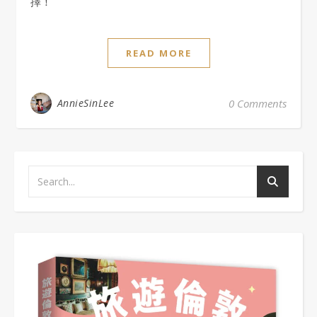
擇！
READ MORE
AnnieSinLee
0 Comments