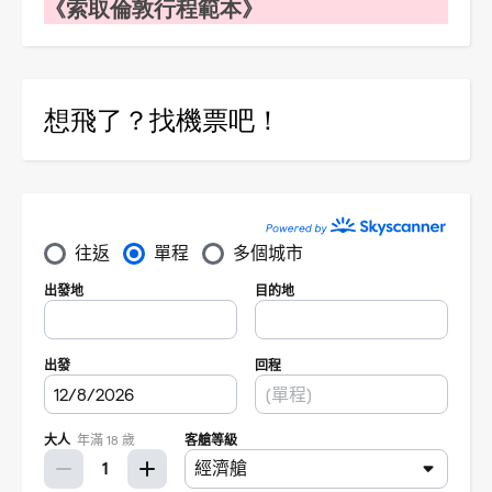
《索取倫敦行程範本》
想飛了？找機票吧！