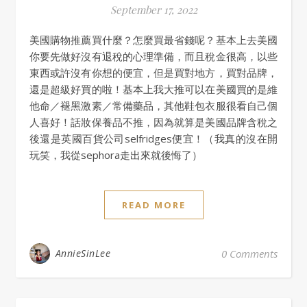
September 17, 2022
美國購物推薦買什麼？怎麼買最省錢呢？基本上去美國
你要先做好沒有退稅的心理準備，而且稅金很高，以些
東西或許沒有你想的便宜，但是買對地方，買對品牌，
還是超級好買的啦！基本上我大推可以在美國買的是維
他命／褪黑激素／常備藥品，其他鞋包衣服很看自己個
人喜好！話妝保養品不推，因為就算是美國品牌含稅之
後還是英國百貨公司selfridges便宜！（我真的沒在開
玩笑，我從sephora走出來就後悔了）
READ MORE
AnnieSinLee
0 Comments