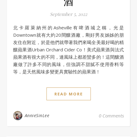
酒
September 5, 2022
北卡羅萊納州的Asheville有啤酒城之稱，光是
Downtown就有大約20間釀酒廠，剛好男友姊姊的朋
友住在附近，於是他們就帶著我們來喝全美最好喝的精
釀蘋果酒Urban Orchard Cider Co！美式蘋果酒與法式
蘋果酒有很大的不同，連風味上都差蠻多的！這間釀酒
廠做了許多不同的風味，但強調不甜膩不使用香料等
等，是天然風味多變更具實驗性的蘋果酒！
READ MORE
AnnieSinLee
0 Comments