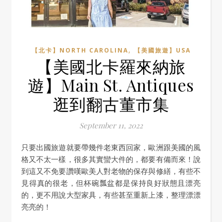
,
【北卡】NORTH CAROLINA
【美國旅遊】USA
【美國北卡羅來納旅
遊】Main St. Antiques
逛到翻古董市集
September 11, 2022
只要出國旅遊就要帶幾件老東西回家，歐洲跟美國的風
格又不太一樣，很多其實蠻大件的，都要有備而來！說
到這又不免要讚嘆歐美人對老物的保存與修繕，有些不
見得真的很老，但杯碗瓢盆都是保持良好狀態且漂亮
的，更不用說大型家具，有些甚至重新上漆，整理漂漂
亮亮的！