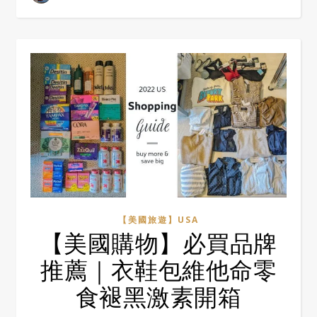
【美國旅遊】USA
【美國購物】必買品牌
推薦｜衣鞋包維他命零
食褪黑激素開箱