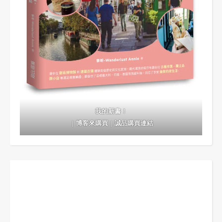
我的新書！
｜
博客來購買
｜
誠品購買連結