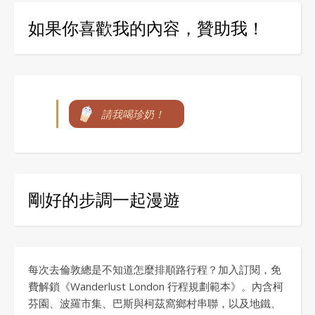
如果你喜歡我的內容，贊助我！
請我喝珍奶！
剛好的步調一起漫遊
每次去倫敦總是不知道怎麼排順路行程？加入訂閱，免
費解鎖《Wanderlust London 行程規劃範本》。內含柯
芬園、波羅市集、巴斯與柯茲窩鄉村串聯，以及地鐵、