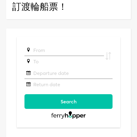
訂渡輪船票！