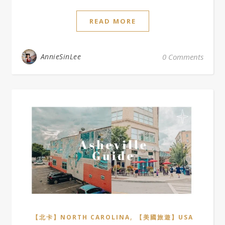
READ MORE
AnnieSinLee
0 Comments
,
【北卡】NORTH CAROLINA
【美國旅遊】USA