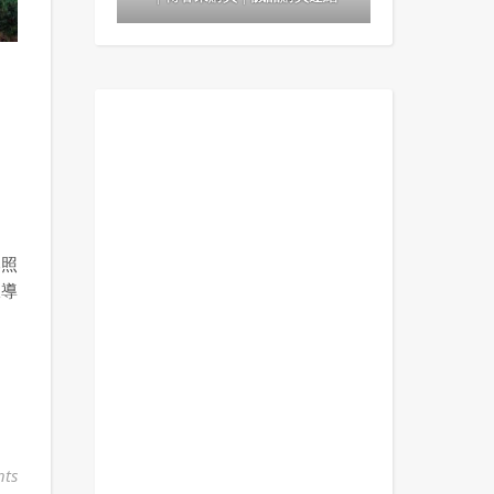
比照
跟導
ts