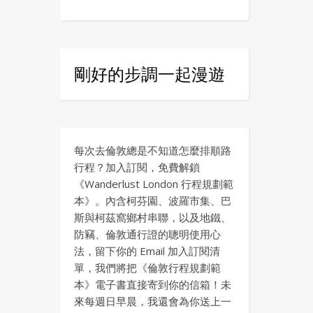
剛好的步調一起漫遊
每次去倫敦總是不知道怎麼排順路
行程？加入訂閱，免費解鎖
《Wanderlust London 行程規劃範
本》。內含柯芬園、波羅市集、巴
斯與柯茲窩鄉村串聯，以及地鐵、
防竊、倫敦通行證的聰明使用心
法，留下你的 Email 加入訂閱清
單，我們將把《倫敦行程規劃範
本》電子書直接寄到你的信箱！未
來每週日早晨，我還會為你送上一