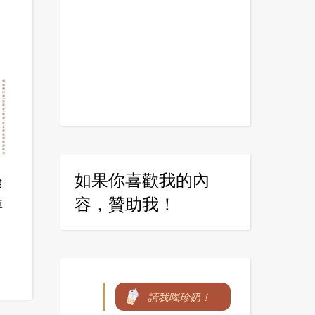
如果你喜歡我的內
倫
容，贊助我！
車
請我喝珍奶！