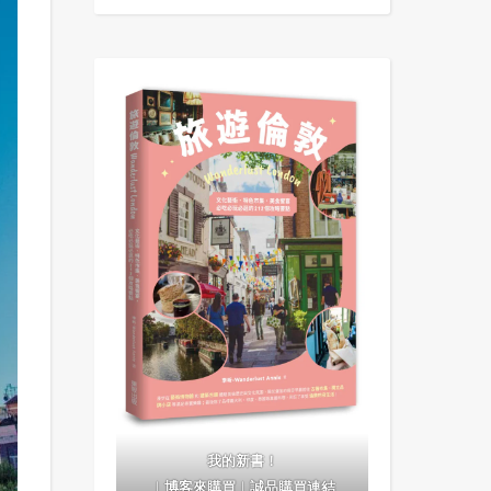
我的新書！
｜
博客來購買
｜
誠品購買連結