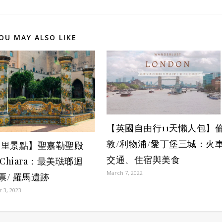
OU MAY ALSO LIKE
【英國自由行11天懶人包】
敦/利物浦/愛丁堡三城：火
坡里景點】聖嘉勒聖殿
交通、住宿與美食
a Chiara：最美琺瑯迴
March 7, 2022
門票/ 羅馬遺跡
 3, 2023