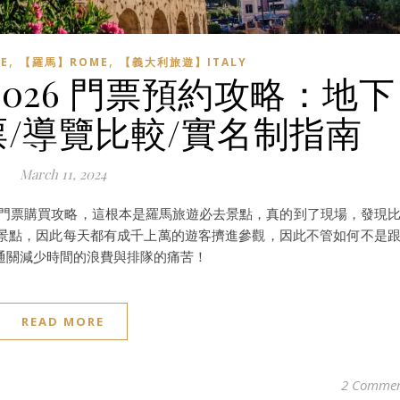
,
,
E
【羅馬】ROME
【義大利旅遊】ITALY
026 門票預約攻略：地下
票/導覽比較/實名制指南
March 11, 2024
地下層門票購買攻略，這根本是羅馬旅遊必去景點，真的到了現場，發現
景點，因此每天都有成千上萬的遊客擠進參觀，因此不管如何不是
通關減少時間的浪費與排隊的痛苦！
READ MORE
2 Commen