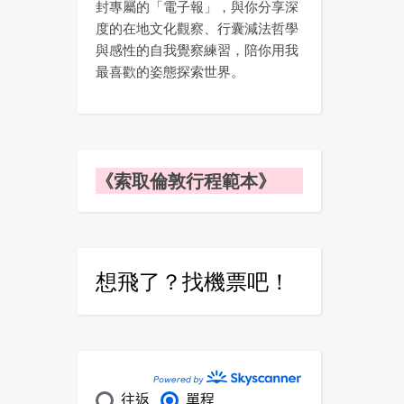
封專屬的「電子報」，與你分享深
度的在地文化觀察、行囊減法哲學
與感性的自我覺察練習，陪你用我
最喜歡的姿態探索世界。
《索取倫敦行程範本》
想飛了？找機票吧！