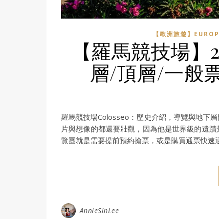
【歐洲旅遊】EUROP
【羅馬競技場】2
層/頂層/一般
羅馬競技場Colosseo：歷史介紹，導覽與
片與想像的都還要壯觀，因為他是世界級的遺蹟
覽團就是需要提前預約搶票，或是購買通票快速
AnnieSinLee