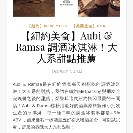
,
【紐約】NEW YORK
【美國旅遊】USA
【紐約美食】Aubi &
Ramsa 調酒冰淇淋！大
人系甜點推薦
October 3, 2022
Aubi & Ramsa是在紐約酒鬼每天都想吃的調酒冰淇
淋！大人系的甜點，我們在紐約Metpacking與朋友吃
完晚餐之後的甜點，榮登我這次紐約快閃最愛的一間
店！Aubi & Ramsa標榜用最好的酒與原料製作小批次
生產的冰淇淋，每一種口味的調酒冰淇淋都是4.9%
ABV ，如果像我一樣酒量五好卻又嗜酒如命，可以試試
看，舒服的微醺大人系甜點喔！