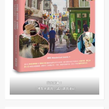
我的新書！
｜
博客來購買
｜
誠品購買連結