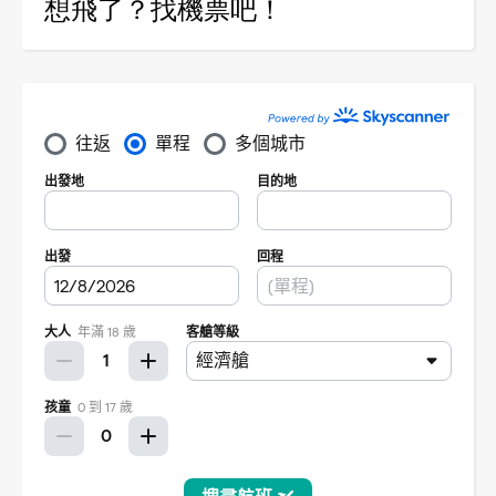
想飛了？找機票吧！