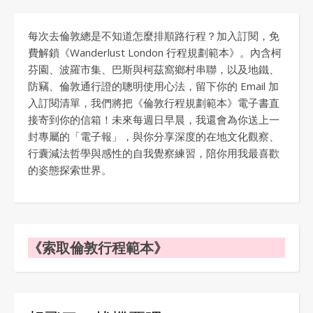
每次去倫敦總是不知道怎麼排順路行程？加入訂閱，免
費解鎖《Wanderlust London 行程規劃範本》。內含柯
芬園、波羅市集、巴斯與柯茲窩鄉村串聯，以及地鐵、
防竊、倫敦通行證的聰明使用心法，留下你的 Email 加
入訂閱清單，我們將把《倫敦行程規劃範本》電子書直
接寄到你的信箱！未來每週日早晨，我還會為你送上一
封專屬的「電子報」，與你分享深度的在地文化觀察、
行囊減法哲學與感性的自我覺察練習，陪你用我最喜歡
的姿態探索世界。
《索取倫敦行程範本》