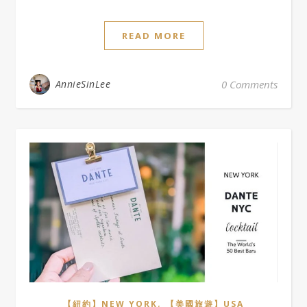
READ MORE
AnnieSinLee
0 Comments
,
【紐約】NEW YORK
【美國旅遊】USA