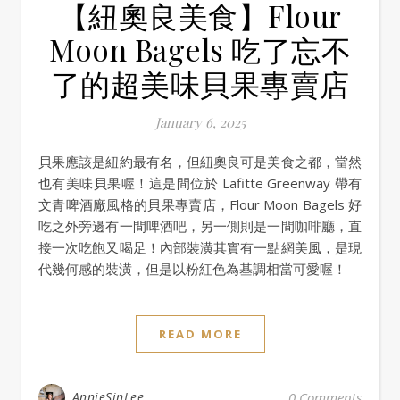
【紐奧良美食】Flour
Moon Bagels 吃了忘不
了的超美味貝果專賣店
January 6, 2025
貝果應該是紐約最有名，但紐奧良可是美食之都，當然
也有美味貝果喔！這是間位於 Lafitte Greenway 帶有
文青啤酒廠風格的貝果專賣店，Flour Moon Bagels 好
吃之外旁邊有一間啤酒吧，另一側則是一間咖啡廳，直
接一次吃飽又喝足！內部裝潢其實有一點網美風，是現
代幾何感的裝潢，但是以粉紅色為基調相當可愛喔！
READ MORE
AnnieSinLee
0 Comments