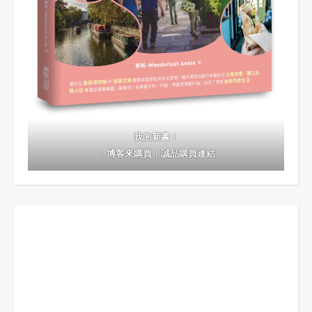
我的新書！
｜
博客來購買
｜
誠品購買連結