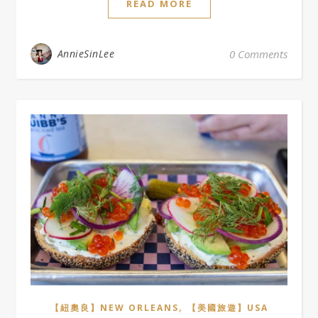
READ MORE
AnnieSinLee
0 Comments
,
【紐奧良】NEW ORLEANS
【美國旅遊】USA