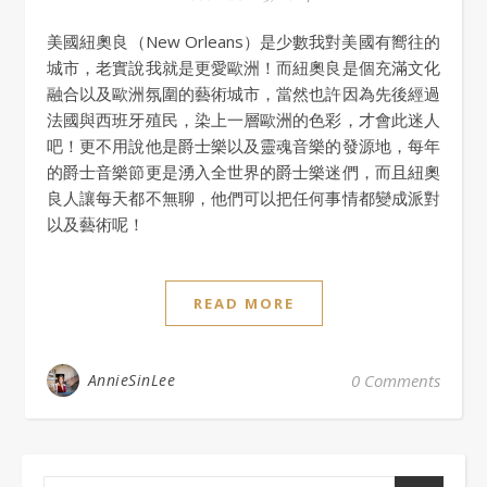
美國紐奧良（New Orleans）是少數我對美國有嚮往的
城市，老實說我就是更愛歐洲！而紐奧良是個充滿文化
融合以及歐洲氛圍的藝術城市，當然也許因為先後經過
法國與西班牙殖民，染上一層歐洲的色彩，才會此迷人
吧！更不用說他是爵士樂以及靈魂音樂的發源地，每年
的爵士音樂節更是湧入全世界的爵士樂迷們，而且紐奧
良人讓每天都不無聊，他們可以把任何事情都變成派對
以及藝術呢！
READ MORE
AnnieSinLee
0 Comments