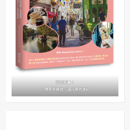
我的新書！
｜
博客來購買
｜
誠品購買連結