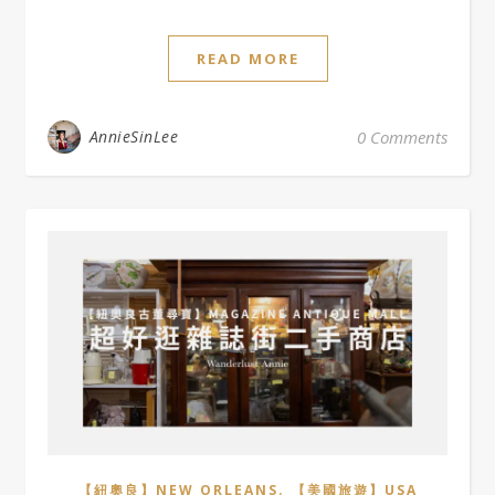
READ MORE
AnnieSinLee
0 Comments
,
【紐奧良】NEW ORLEANS
【美國旅遊】USA