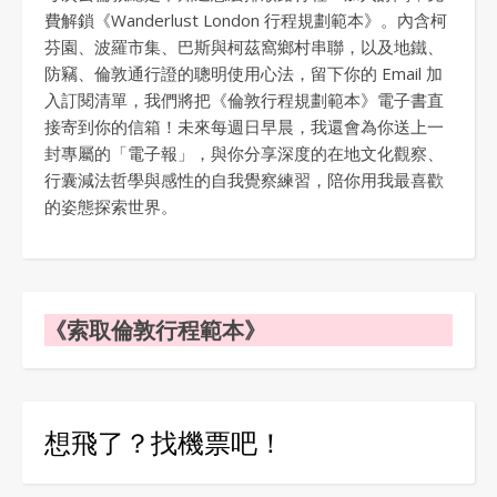
費解鎖《Wanderlust London 行程規劃範本》。內含柯
芬園、波羅市集、巴斯與柯茲窩鄉村串聯，以及地鐵、
防竊、倫敦通行證的聰明使用心法，留下你的 Email 加
入訂閱清單，我們將把《倫敦行程規劃範本》電子書直
接寄到你的信箱！未來每週日早晨，我還會為你送上一
封專屬的「電子報」，與你分享深度的在地文化觀察、
行囊減法哲學與感性的自我覺察練習，陪你用我最喜歡
的姿態探索世界。
《索取倫敦行程範本》
想飛了？找機票吧！