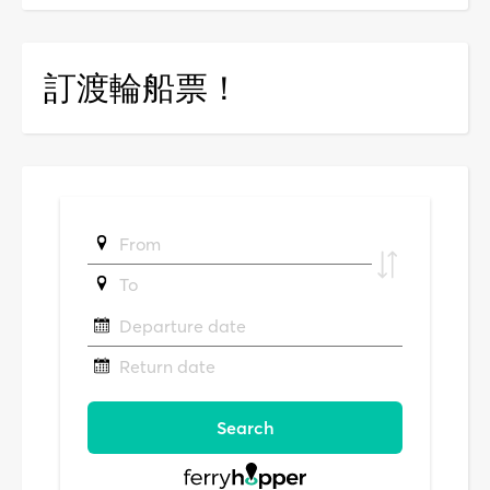
訂渡輪船票！