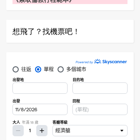
想飛了？找機票吧！