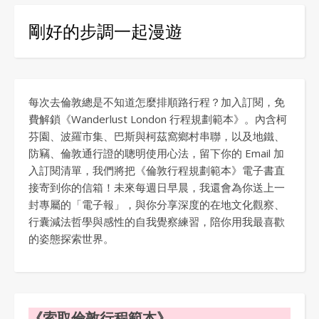
剛好的步調一起漫遊
每次去倫敦總是不知道怎麼排順路行程？加入訂閱，免
費解鎖《Wanderlust London 行程規劃範本》。內含柯
芬園、波羅市集、巴斯與柯茲窩鄉村串聯，以及地鐵、
防竊、倫敦通行證的聰明使用心法，留下你的 Email 加
入訂閱清單，我們將把《倫敦行程規劃範本》電子書直
接寄到你的信箱！未來每週日早晨，我還會為你送上一
封專屬的「電子報」，與你分享深度的在地文化觀察、
行囊減法哲學與感性的自我覺察練習，陪你用我最喜歡
的姿態探索世界。
《索取倫敦行程範本》