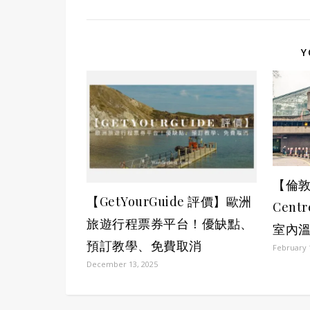
Y
【倫敦
【GetYourGuide 評價】歐洲
Cen
旅遊行程票券平台！優缺點、
室內溫
預訂教學、免費取消
February 
December 13, 2025