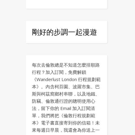
剛好的步調一起漫遊
每次去倫敦總是不知道怎麼排順路
行程？加入訂閱，免費解鎖
《Wanderlust London 行程規劃範
本》。內含柯芬園、波羅市集、巴
斯與柯茲窩鄉村串聯，以及地鐵、
防竊、倫敦通行證的聰明使用心
法，留下你的 Email 加入訂閱清
單，我們將把《倫敦行程規劃範
本》電子書直接寄到你的信箱！未
來每週日早晨，我還會為你送上一