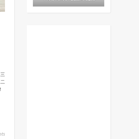
：
天三
第二
！
ts