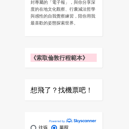
封專屬的「電子報」，與你分享深
度的在地文化觀察、行囊減法哲學
與感性的自我覺察練習，陪你用我
最喜歡的姿態探索世界。
《索取倫敦行程範本》
想飛了？找機票吧！