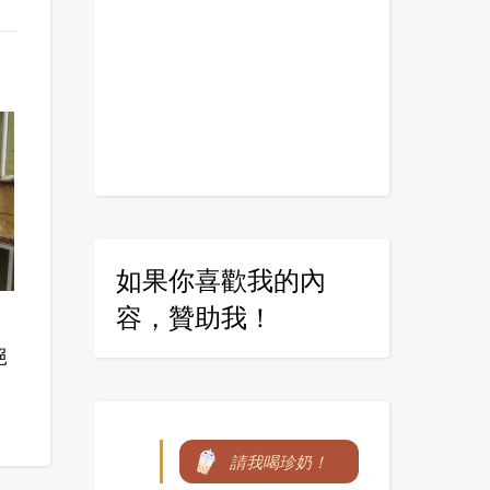
如果你喜歡我的內
容，贊助我！
絕
請我喝珍奶！