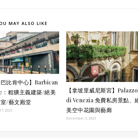
OU MAY ALSO LIKE
巴比肯中心】Barbican
【拿坡里威尼斯宮】Palazzo
tre：粗獷主義建築/絕美
di Venezia 免費私房景點、
室/藝文殿堂
美空中花園與藝廊
17, 2023
December 3, 2023