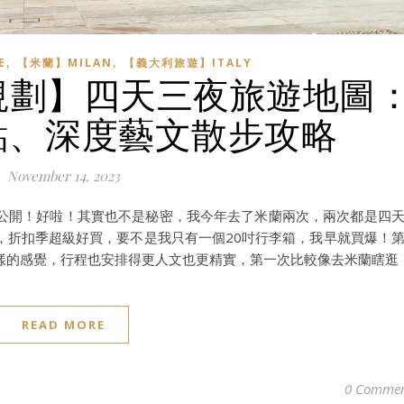
,
,
E
【米蘭】MILAN
【義大利旅遊】ITALY
程規劃】四天三夜旅遊地圖
點、深度藝文散步攻略
November 14, 2023
公開！好啦！其實也不是秘密，我今年去了米蘭兩次，兩次都是四
，折扣季超級好買，要不是我只有一個20吋行李箱，我早就買爆！
樣的感覺，行程也安排得更人文也更精實，第一次比較像去米蘭瞎逛
READ MORE
0 Commen