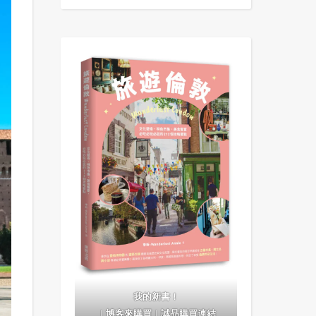
我的新書！
｜
博客來購買
｜
誠品購買連結