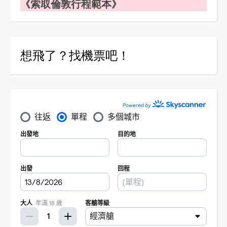
《索取倫敦行程範本》
想飛了？找機票吧！