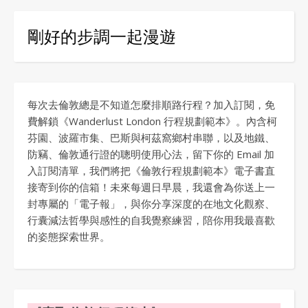
剛好的步調一起漫遊
每次去倫敦總是不知道怎麼排順路行程？加入訂閱，免
費解鎖《Wanderlust London 行程規劃範本》。內含柯
芬園、波羅市集、巴斯與柯茲窩鄉村串聯，以及地鐵、
防竊、倫敦通行證的聰明使用心法，留下你的 Email 加
入訂閱清單，我們將把《倫敦行程規劃範本》電子書直
接寄到你的信箱！未來每週日早晨，我還會為你送上一
封專屬的「電子報」，與你分享深度的在地文化觀察、
行囊減法哲學與感性的自我覺察練習，陪你用我最喜歡
的姿態探索世界。