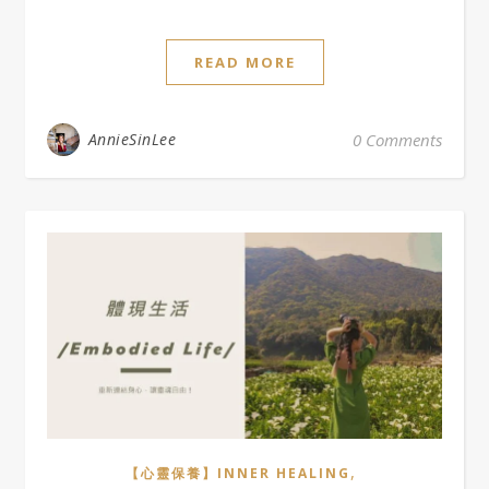
READ MORE
AnnieSinLee
0 Comments
,
【心靈保養】INNER HEALING