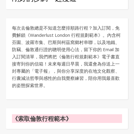
每次去倫敦總是不知道怎麼排順路行程？加入訂閱，免
費解鎖《Wanderlust London 行程規劃範本》。內含柯
芬園、波羅市集、巴斯與柯茲窩鄉村串聯，以及地鐵、
防竊、倫敦通行證的聰明使用心法，留下你的 Email 加
入訂閱清單，我們將把《倫敦行程規劃範本》電子書直
接寄到你的信箱！未來每週日早晨，我還會為你送上一
封專屬的「電子報」，與你分享深度的在地文化觀察、
行囊減法哲學與感性的自我覺察練習，陪你用我最喜歡
的姿態探索世界。
《索取倫敦行程範本》