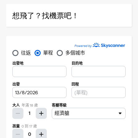
想飛了？找機票吧！