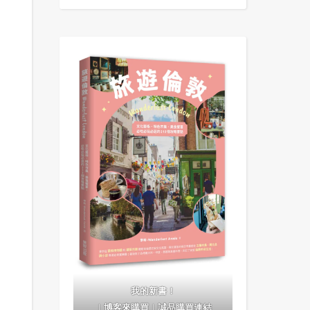
我的新書！
｜
博客來購買
｜
誠品購買連結