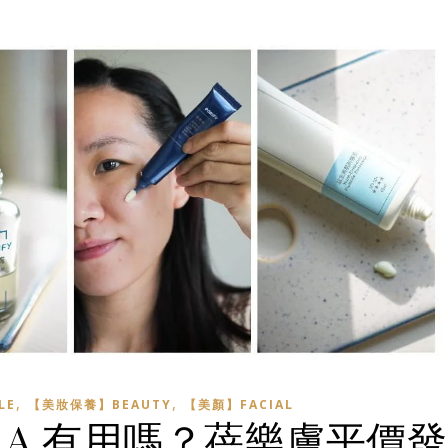
,
,
LE
【美妝保養】BEAUTY
【美顏】FACIAL
晚 A 有用嗎？蓓樂膚平價發