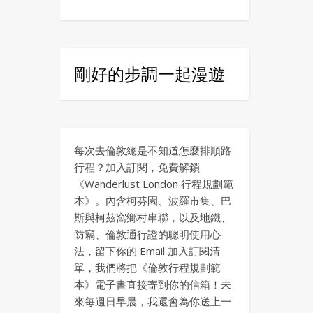
剛好的步調一起漫遊
每次去倫敦總是不知道怎麼排順路
行程？加入訂閱，免費解鎖
《Wanderlust London 行程規劃範
本》。內含柯芬園、波羅市集、巴
斯與柯茲窩鄉村串聯，以及地鐵、
防竊、倫敦通行證的聰明使用心
法，留下你的 Email 加入訂閱清
單，我們將把《倫敦行程規劃範
本》電子書直接寄到你的信箱！未
來每週日早晨，我還會為你送上一