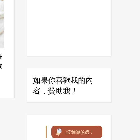
洗
家
如果你喜歡我的內
容，贊助我！
請我喝珍奶！