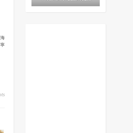
灣海
是寧
ts