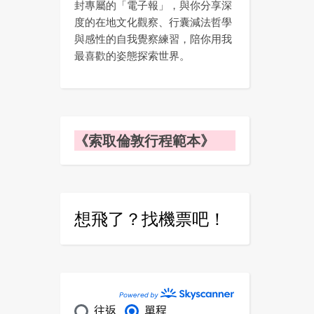
封專屬的「電子報」，與你分享深
度的在地文化觀察、行囊減法哲學
與感性的自我覺察練習，陪你用我
最喜歡的姿態探索世界。
《索取倫敦行程範本》
想飛了？找機票吧！