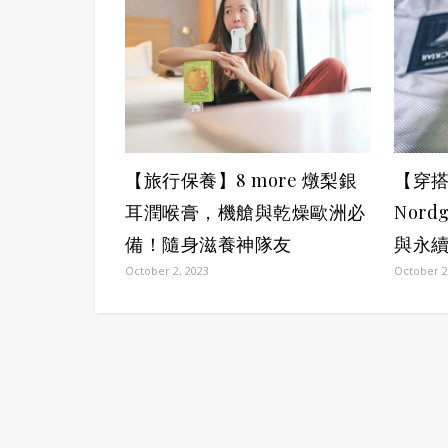
【旅行保養】8 more 燉梨銀
【穿
耳潤喉膏，機艙與乾燥歐洲必
Nord
備！隨身滋養神隊友
與永
October 2, 2023
October 2