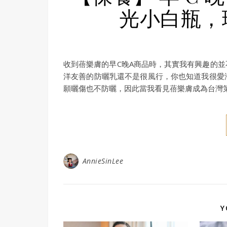
光小白瓶，
收到蓓樂膚的早C晚A商品時，其實我有興趣的
洋友善的防曬乳還不是很風行，你也知道我很愛
願曬傷也不防曬，因此當我看見蓓樂膚成為台灣
AnnieSinLee
Y