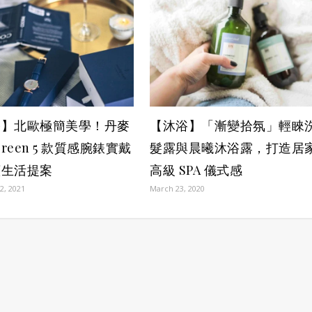
搭】北歐極簡美學！丹麥
【沐浴】「漸變拾氛」輕睞
green 5 款質感腕錶實戴
髮露與晨曦沐浴露，打造居
續生活提案
高級 SPA 儀式感
2, 2021
March 23, 2020