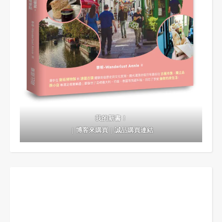
我的新書！
｜
博客來購買
｜
誠品購買連結