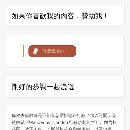
如果你喜歡我的內容，贊助我！
請我喝珍奶！
剛好的步調一起漫遊
每次去倫敦總是不知道怎麼排順路行程？加入訂閱，免
費解鎖《Wanderlust London 行程規劃範本》。內含柯
芬園、波羅市集、巴斯與柯茲窩鄉村串聯，以及地鐵、