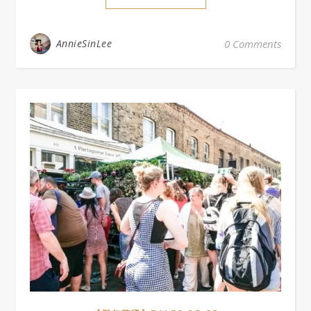
AnnieSinLee
0 Comments