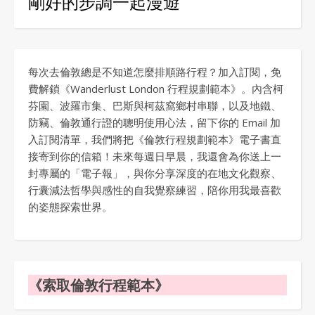
剛好的步調一起漫遊
每次去倫敦總是不知道怎麼排順路行程？加入訂閱，免
費解鎖《Wanderlust London 行程規劃範本》。內含柯
芬園、波羅市集、巴斯與柯茲窩鄉村串聯，以及地鐵、
防竊、倫敦通行證的聰明使用心法，留下你的 Email 加
入訂閱清單，我們將把《倫敦行程規劃範本》電子書直
接寄到你的信箱！未來每週日早晨，我還會為你送上一
封專屬的「電子報」，與你分享深度的在地文化觀察、
行囊減法哲學與感性的自我覺察練習，陪你用我最喜歡
的姿態探索世界。
《索取倫敦行程範本》