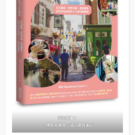
我的新書！
｜
博客來購買
｜
誠品購買連結