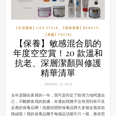
,
,
【生活風格】LIFE STYLE
【美妝保養】BEAUTY
【美顏】FACIAL
【保養】敏感混合肌的
年度空空賞！20 款溫和
抗老、深層潔顏與修護
精華清單
January 25, 2022
去年是關在家裡的一年，我可是卯足了勁用力地呵護自
己，不斷餵食我的肌膚，幸運如我幾乎沒有用到有不良
反應的保養品啊！熱愛的戀部保養品牌大多都走無添加
路線呢！我的保養品幾乎每個品項都不只一樣，會依照