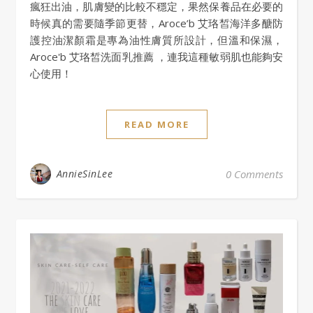
瘋狂出油，肌膚變的比較不穩定，果然保養品在必要的
時候真的需要隨季節更替，Aroce’b 艾珞皙海洋多醣防
護控油潔顏霜是專為油性膚質所設計，但溫和保濕，
Aroce'b 艾珞皙洗面乳推薦 ，連我這種敏弱肌也能夠安
心使用！
READ MORE
AnnieSinLee
0 Comments