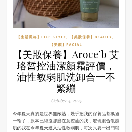
,
,
【生活風格】LIFE STYLE
【美妝保養】BEAUTY
【美顏】FACIAL
【美妝保養】Aroce’b 艾
珞皙控油潔顏霜評價，
油性敏弱肌洗卸合一不
緊繃
October 4, 2024
今年夏天真的是世界無敵熱，幾乎把我的保養品都換過
一輪了，原本已經沒那麼在意控油的我，發現混合敏感
肌的我在今年夏天進入油性敏弱肌，每次只要一出門就