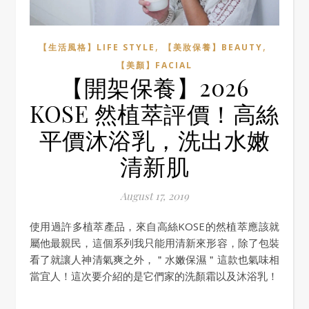
,
,
【生活風格】LIFE STYLE
【美妝保養】BEAUTY
【美顏】FACIAL
【開架保養】2026
KOSE 然植萃評價！高絲
平價沐浴乳，洗出水嫩
清新肌
August 17, 2019
使用過許多植萃產品，來自高絲KOSE的然植萃應該就
屬他最親民，這個系列我只能用清新來形容，除了包裝
看了就讓人神清氣爽之外，＂水嫩保濕＂這款也氣味相
當宜人！這次要介紹的是它們家的洗顏霜以及沐浴乳！