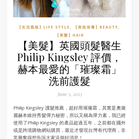
,
,
【生活風格】LIFE STYLE
【美妝保養】BEAUTY
【美髮】HAIR
【美髮】英國頭髮醫生
Philip Kingsley 評價，
赫本最愛的「璀璨霜」
洗前護髮
June 5, 2023
Philip Kingsley 護髮推薦，超好用璀璨霜，其實是奧黛
麗赫本維持秀髮彈力秘密，所以又稱為彈力素，我已經
使用了Philip Kingsley 的產品超過五年，之前都在國外
或是跨境購物網站購買，最近才發現台灣有代理商，非
常興奮得想告訴大家這個好消息！