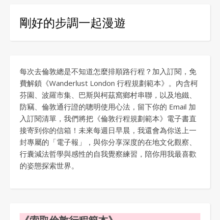
剛好的步調一起漫遊
每次去倫敦總是不知道怎麼排順路行程？加入訂閱，免
費解鎖《Wanderlust London 行程規劃範本》。內含柯
芬園、波羅市集、巴斯與柯茲窩鄉村串聯，以及地鐵、
防竊、倫敦通行證的聰明使用心法，留下你的 Email 加
入訂閱清單，我們將把《倫敦行程規劃範本》電子書直
接寄到你的信箱！未來每週日早晨，我還會為你送上一
封專屬的「電子報」，與你分享深度的在地文化觀察、
行囊減法哲學與感性的自我覺察練習，陪你用我最喜歡
的姿態探索世界。
《索取倫敦行程範本》