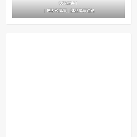
我的新書！
｜
博客來購買
｜
誠品購買連結