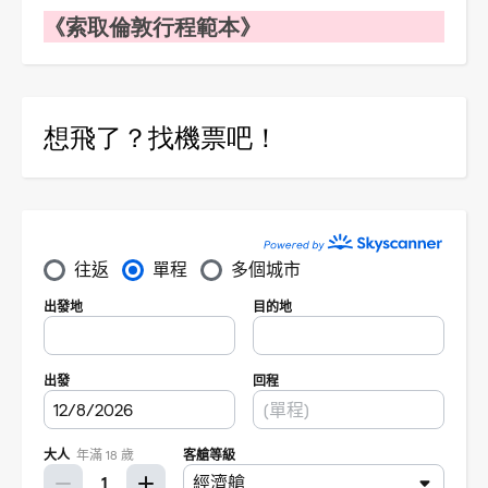
《索取倫敦行程範本》
想飛了？找機票吧！