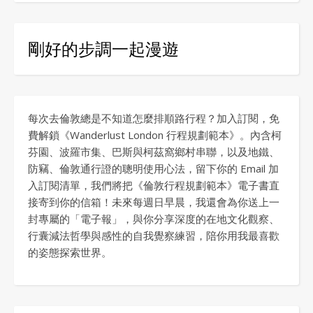
剛好的步調一起漫遊
每次去倫敦總是不知道怎麼排順路行程？加入訂閱，免
費解鎖《Wanderlust London 行程規劃範本》。內含柯
芬園、波羅市集、巴斯與柯茲窩鄉村串聯，以及地鐵、
防竊、倫敦通行證的聰明使用心法，留下你的 Email 加
入訂閱清單，我們將把《倫敦行程規劃範本》電子書直
接寄到你的信箱！未來每週日早晨，我還會為你送上一
封專屬的「電子報」，與你分享深度的在地文化觀察、
行囊減法哲學與感性的自我覺察練習，陪你用我最喜歡
的姿態探索世界。