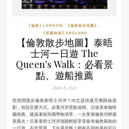
,
,
【倫敦】LONDON
【倫敦散步地圖】
【英國旅遊】ENGLAND
【倫敦散步地圖】泰晤
士河一日遊 The
Queen’s Walk：必看景
點、遊船推薦
June 8, 2025
想悠閒漫步倫敦泰晤士河岸？內文提供最完整路線規
劃，包括交通方式、必看河岸景點地標、沿途美食咖啡
廳推薦、建議著裝與攜帶物清單，一次掌握倫敦河畔最
美風光！沿著泰晤士河岸就能輕鬆享受最有倫敦風格的
一日遊，不管早晨、下午還是晚上都有不同的美好可以