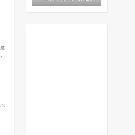
、建
晨、
ts