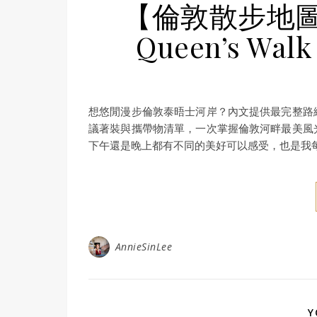
【倫敦散步地圖
Queen’s 
想悠閒漫步倫敦泰晤士河岸？內文提供最完整路
議著裝與攜帶物清單，一次掌握倫敦河畔最美風
下午還是晚上都有不同的美好可以感受，也是我
AnnieSinLee
Y