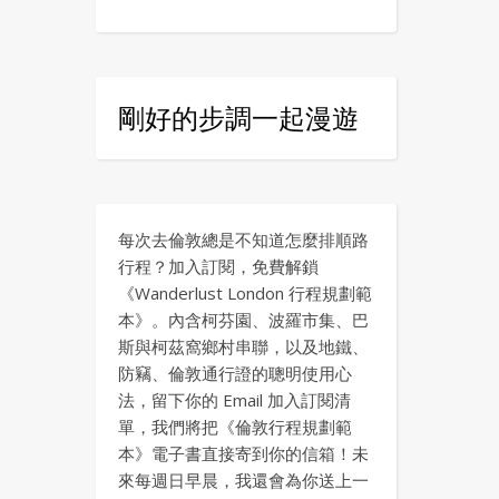
剛好的步調一起漫遊
每次去倫敦總是不知道怎麼排順路
行程？加入訂閱，免費解鎖
《Wanderlust London 行程規劃範
本》。內含柯芬園、波羅市集、巴
斯與柯茲窩鄉村串聯，以及地鐵、
防竊、倫敦通行證的聰明使用心
法，留下你的 Email 加入訂閱清
單，我們將把《倫敦行程規劃範
本》電子書直接寄到你的信箱！未
來每週日早晨，我還會為你送上一