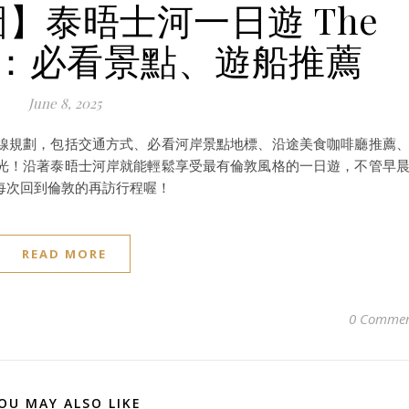
】泰晤士河一日遊 The
Walk：必看景點、遊船推薦
June 8, 2025
線規劃，包括交通方式、必看河岸景點地標、沿途美食咖啡廳推薦
光！沿著泰晤士河岸就能輕鬆享受最有倫敦風格的一日遊，不管早
每次回到倫敦的再訪行程喔！
READ MORE
0 Commen
OU MAY ALSO LIKE