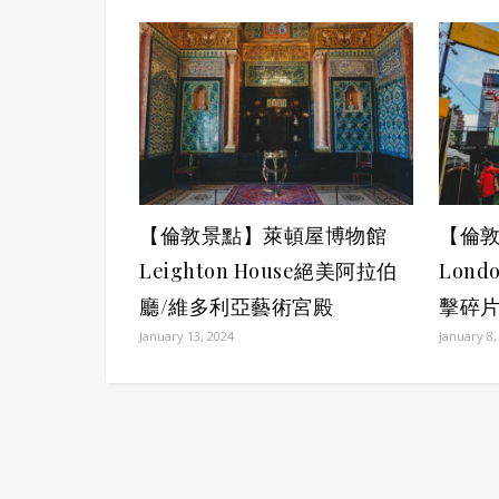
【倫敦景點】萊頓屋博物館
【倫敦
Leighton House絕美阿拉伯
Lond
廳/維多利亞藝術宮殿
擊碎片
January 13, 2024
January 8,