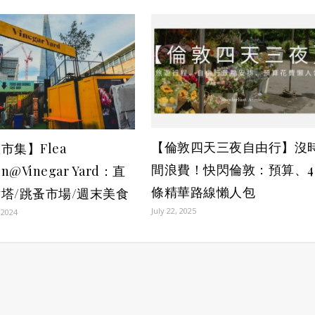
【倫敦四天三夜自由行】沒
市集】Flea
間浪費！快閃倫敦：預算、4
on@Vinegar Yard：直
條精華路線懶人包
塔/跳蚤市場/週末美食
July 22, 2025
 2024