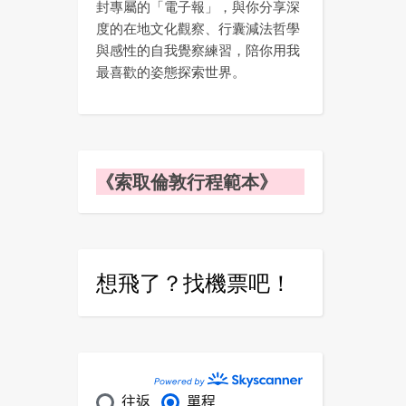
封專屬的「電子報」，與你分享深
度的在地文化觀察、行囊減法哲學
與感性的自我覺察練習，陪你用我
最喜歡的姿態探索世界。
《索取倫敦行程範本》
想飛了？找機票吧！