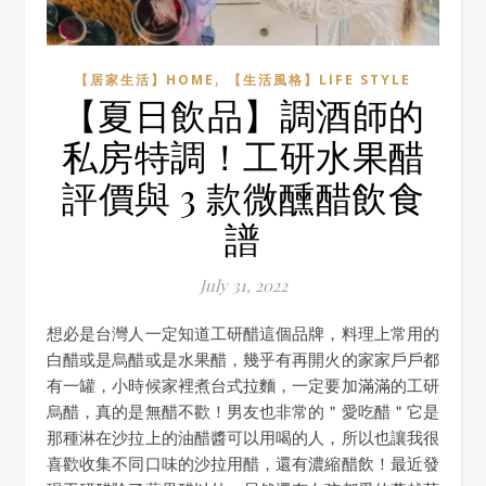
,
【居家生活】HOME
【生活風格】LIFE STYLE
【夏日飲品】調酒師的
私房特調！工研水果醋
評價與 3 款微醺醋飲食
譜
July 31, 2022
想必是台灣人一定知道工研醋這個品牌，料理上常用的
白醋或是烏醋或是水果醋，幾乎有再開火的家家戶戶都
有一罐，小時候家裡煮台式拉麵，一定要加滿滿的工研
烏醋，真的是無醋不歡！男友也非常的＂愛吃醋＂它是
那種淋在沙拉上的油醋醬可以用喝的人，所以也讓我很
喜歡收集不同口味的沙拉用醋，還有濃縮醋飲！最近發