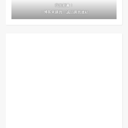
我的新書！
｜
博客來購買
｜
誠品購買連結