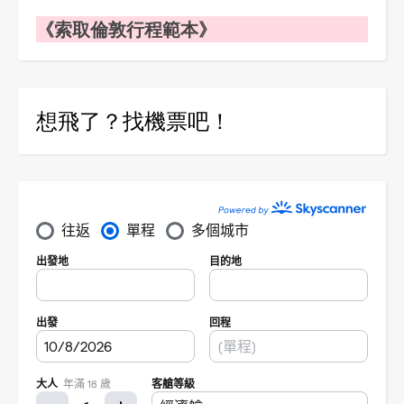
《索取倫敦行程範本》
想飛了？找機票吧！