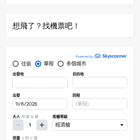
想飛了？找機票吧！