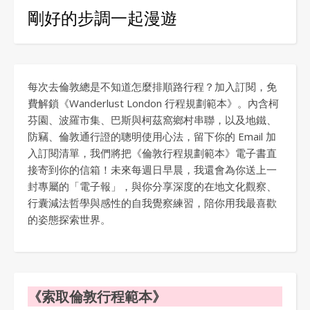
剛好的步調一起漫遊
每次去倫敦總是不知道怎麼排順路行程？加入訂閱，免
費解鎖《Wanderlust London 行程規劃範本》。內含柯
芬園、波羅市集、巴斯與柯茲窩鄉村串聯，以及地鐵、
防竊、倫敦通行證的聰明使用心法，留下你的 Email 加
入訂閱清單，我們將把《倫敦行程規劃範本》電子書直
接寄到你的信箱！未來每週日早晨，我還會為你送上一
封專屬的「電子報」，與你分享深度的在地文化觀察、
行囊減法哲學與感性的自我覺察練習，陪你用我最喜歡
的姿態探索世界。
《索取倫敦行程範本》