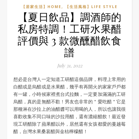
,
【居家生活】HOME
【生活風格】LIFE STYLE
【夏日飲品】調酒師的
私房特調！工研水果醋
評價與 3 款微醺醋飲食
譜
July 31, 2022
想必是台灣人一定知道工研醋這個品牌，料理上常用的
白醋或是烏醋或是水果醋，幾乎有再開火的家家戶戶都
有一罐，小時候家裡煮台式拉麵，一定要加滿滿的工研
烏醋，真的是無醋不歡！男友也非常的＂愛吃醋＂它是
那種淋在沙拉上的油醋醬可以用喝的人，所以也讓我很
喜歡收集不同口味的沙拉用醋，還有濃縮醋飲！最近發
現工研醋除了蘋果醋以外，居然還有女孩都愛的蔓越莓
醋，台灣水果桑葚醋與金桔檸檬醋！