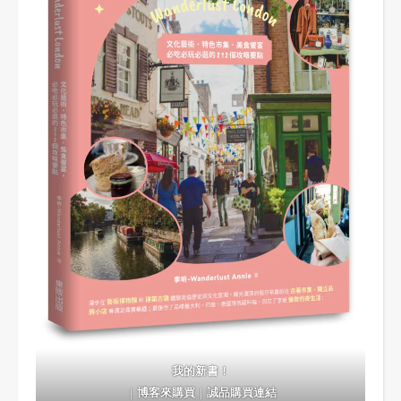
我的新書！
｜
博客來購買
｜
誠品購買連結