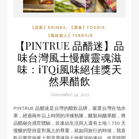
,
,
【品飲】DRINKS
【酒食】FOODIE
【風味旅人】TERROIR
【PINTRUE 品醋迷】品
味台灣風土慢釀靈魂滋
味：iTQi風味絕佳獎天
然果醋飲
November 24, 2025
PINTRUE 品醋迷是台灣的醋飲品牌，嚴選台灣在地水
果，經過兩年以上時間的淬煉熟陳，釀製純釀果醋，將
品醋融合感官體驗，並連結生活與人還有土地！730 天
慢釀的堅持是對風土的尊重，就如同旅行的時候，我喜
歡品嘗當地風土那是靈魂與土地最深的連結，也是時間