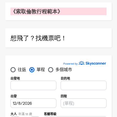
《索取倫敦行程範本》
想飛了？找機票吧！