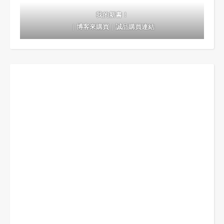
我的新書！
｜
博客來購買
｜
誠品購買連結