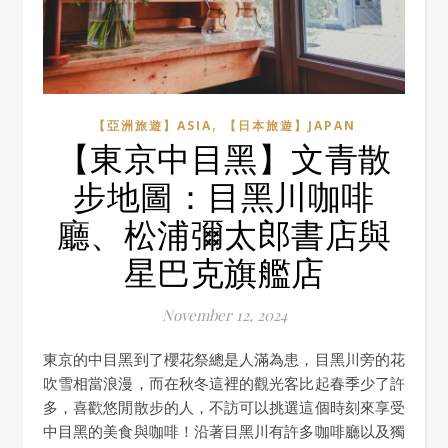
,
【亞洲旅遊】ASIA
【日本旅遊】JAPAN
【東京中目黑】文青散
步地圖：目黑川咖啡
廳、松浦彌太郎書店與
星巴克旗艦店
November 12, 2024
東京的中目黑到了櫻花祭總是人滿為患，目黑川旁的花
吹雪相當浪漫，而在秋冬這裡的觀光客比起春季少了許
多，喜歡悠閒散步的人，不訪可以挑選這個時刻來享受
中目黑的美食與咖啡！沿著目黑川有許多咖啡廳以及獨