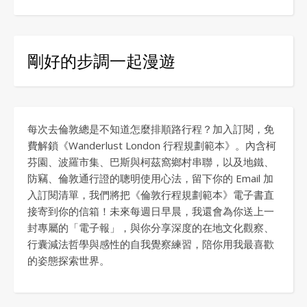
剛好的步調一起漫遊
每次去倫敦總是不知道怎麼排順路行程？加入訂閱，免
費解鎖《Wanderlust London 行程規劃範本》。內含柯
芬園、波羅市集、巴斯與柯茲窩鄉村串聯，以及地鐵、
防竊、倫敦通行證的聰明使用心法，留下你的 Email 加
入訂閱清單，我們將把《倫敦行程規劃範本》電子書直
接寄到你的信箱！未來每週日早晨，我還會為你送上一
封專屬的「電子報」，與你分享深度的在地文化觀察、
行囊減法哲學與感性的自我覺察練習，陪你用我最喜歡
的姿態探索世界。