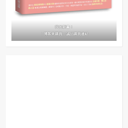
我的新書！
｜
博客來購買
｜
誠品購買連結