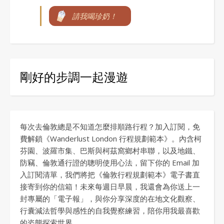
請我喝珍奶！
剛好的步調一起漫遊
每次去倫敦總是不知道怎麼排順路行程？加入訂閱，免
費解鎖《Wanderlust London 行程規劃範本》。內含柯
芬園、波羅市集、巴斯與柯茲窩鄉村串聯，以及地鐵、
防竊、倫敦通行證的聰明使用心法，留下你的 Email 加
入訂閱清單，我們將把《倫敦行程規劃範本》電子書直
接寄到你的信箱！未來每週日早晨，我還會為你送上一
封專屬的「電子報」，與你分享深度的在地文化觀察、
行囊減法哲學與感性的自我覺察練習，陪你用我最喜歡
的姿態探索世界。