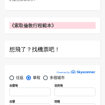
《索取倫敦行程範本》
想飛了？找機票吧！