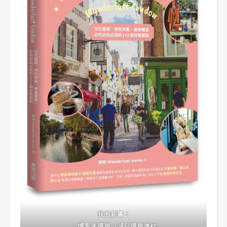
我的新書！
｜
博客來購買
｜
誠品購買連結