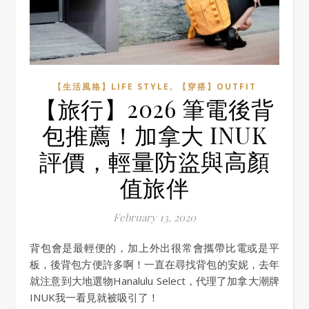
,
【生活風格】LIFE STYLE
【穿搭】OUTFIT
【旅行】2026 筆電後背
包推薦！加拿大 INUK
評價，輕量防盜與高顏
值旅伴
February 13, 2020
背包會是最輕便的，加上外出很常會攜帶比電或是平
板，後背包方便許多啊！一直在尋找背包的安妮，去年
就注意到大地選物Hanalulu Select，代理了加拿大潮牌
INUK我一看見就被吸引了！