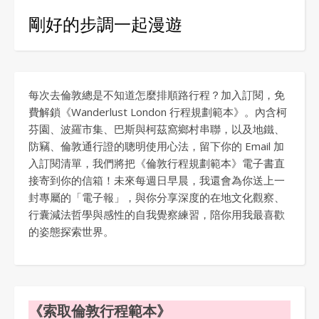
剛好的步調一起漫遊
每次去倫敦總是不知道怎麼排順路行程？加入訂閱，免
費解鎖《Wanderlust London 行程規劃範本》。內含柯
芬園、波羅市集、巴斯與柯茲窩鄉村串聯，以及地鐵、
防竊、倫敦通行證的聰明使用心法，留下你的 Email 加
入訂閱清單，我們將把《倫敦行程規劃範本》電子書直
接寄到你的信箱！未來每週日早晨，我還會為你送上一
封專屬的「電子報」，與你分享深度的在地文化觀察、
行囊減法哲學與感性的自我覺察練習，陪你用我最喜歡
的姿態探索世界。
《索取倫敦行程範本》