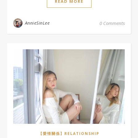
READ MORE
AnnieSinLee
0 Comments
【愛情關係】RELATIONSHIP