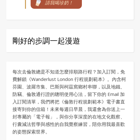
請我喝珍奶！
剛好的步調一起漫遊
每次去倫敦總是不知道怎麼排順路行程？加入訂閱，免
費解鎖《Wanderlust London 行程規劃範本》。內含柯
芬園、波羅市集、巴斯與柯茲窩鄉村串聯，以及地鐵、
防竊、倫敦通行證的聰明使用心法，留下你的 Email 加
入訂閱清單，我們將把《倫敦行程規劃範本》電子書直
接寄到你的信箱！未來每週日早晨，我還會為你送上一
封專屬的「電子報」，與你分享深度的在地文化觀察、
行囊減法哲學與感性的自我覺察練習，陪你用我最喜歡
的姿態探索世界。