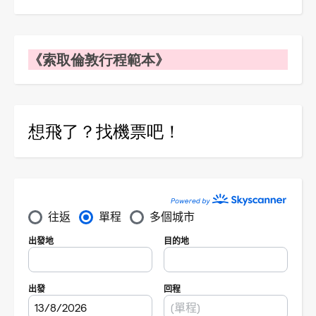
《索取倫敦行程範本》
想飛了？找機票吧！