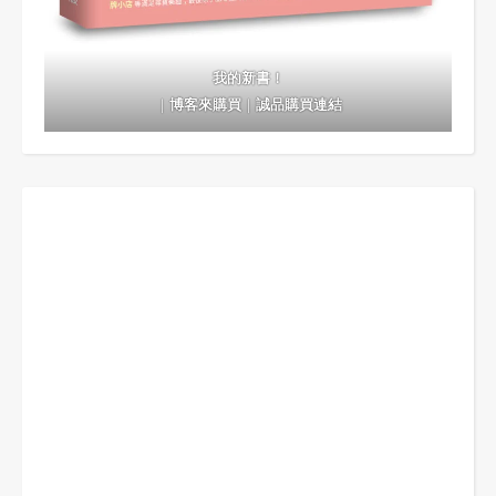
我的新書！
｜
博客來購買
｜
誠品購買連結