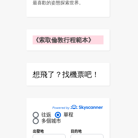
最喜歡的姿態探索世界。
《索取倫敦行程範本》
想飛了？找機票吧！