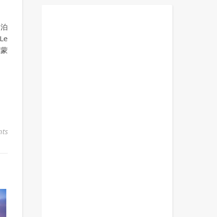
湖泊
Le
離蒙
ts