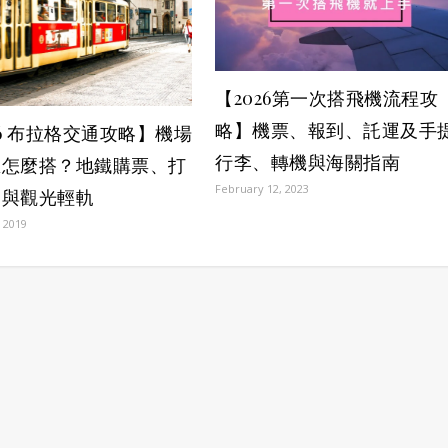
【2026第一次搭飛機流程攻
略】機票、報到、託運及手
26 布拉格交通攻略】機場
行李、轉機與海關指南
區怎麼搭？地鐵購票、打
February 12, 2023
雷與觀光輕軌
 2019