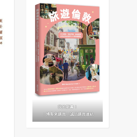
我的新書！
｜
博客來購買
｜
誠品購買連結