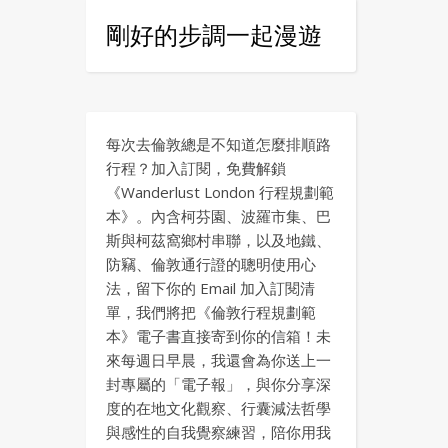
剛好的步調一起漫遊
每次去倫敦總是不知道怎麼排順路
行程？加入訂閱，免費解鎖
《Wanderlust London 行程規劃範
本》。內含柯芬園、波羅市集、巴
斯與柯茲窩鄉村串聯，以及地鐵、
防竊、倫敦通行證的聰明使用心
法，留下你的 Email 加入訂閱清
單，我們將把《倫敦行程規劃範
本》電子書直接寄到你的信箱！未
來每週日早晨，我還會為你送上一
封專屬的「電子報」，與你分享深
度的在地文化觀察、行囊減法哲學
與感性的自我覺察練習，陪你用我