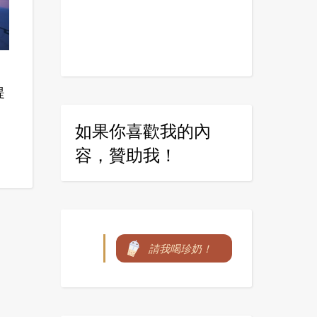
提
如果你喜歡我的內
容，贊助我！
請我喝珍奶！