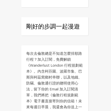
剛好的步調一起漫遊
每次去倫敦總是不知道怎麼排順路
行程？加入訂閱，免費解鎖
《Wanderlust London 行程規劃範
本》。內含柯芬園、波羅市集、巴
斯與柯茲窩鄉村串聯，以及地鐵、
防竊、倫敦通行證的聰明使用心
法，留下你的 Email 加入訂閱清
單，我們將把《倫敦行程規劃範
本》電子書直接寄到你的信箱！未
來每週日早晨，我還會為你送上一