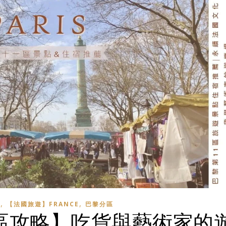
,
,
】
【法國旅遊】FRANCE
巴黎分區
11 區攻略】吃貨與藝術家的