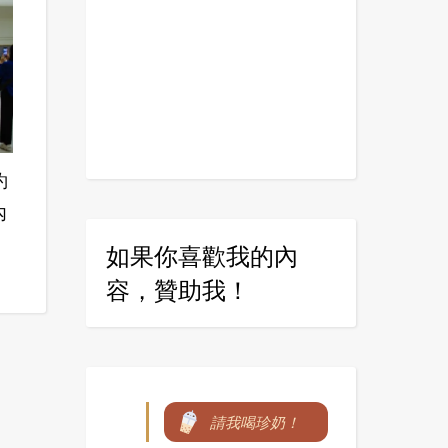
約
內
如果你喜歡我的內
容，贊助我！
請我喝珍奶！