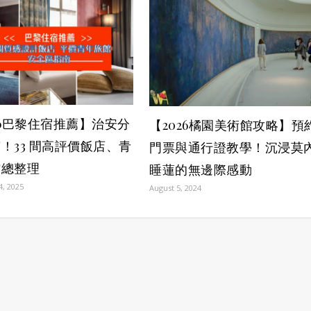
26巴黎住宿推薦】治安分
【2026橘園美術館攻略】預
！33 間高評價飯店、青
門票與通行證教學！沉浸莫
館總整理
睡蓮的無邊際感動
4, 2025
August 5, 2024