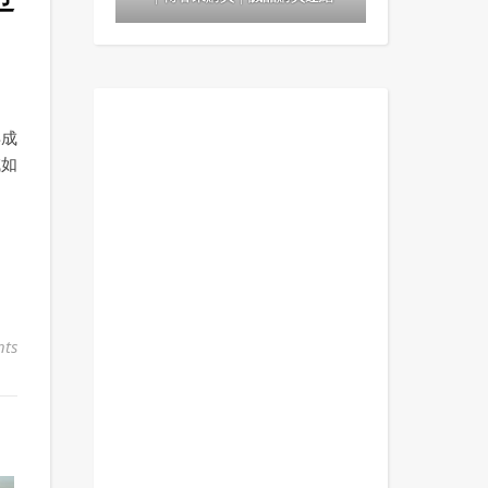
年成
域如
ts