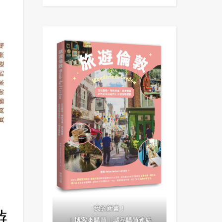
我的新書！
遊
｜
博客來購買
｜
誠品購買連結