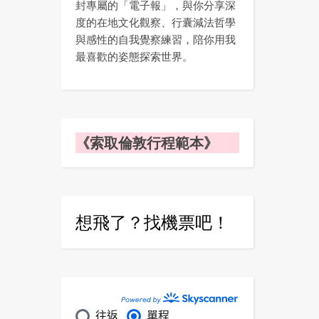
封專屬的「電子報」，與你分享深
度的在地文化觀察、行囊減法哲學
與感性的自我覺察練習，陪你用我
最喜歡的姿態探索世界。
《索取倫敦行程範本》
想飛了？找機票吧！