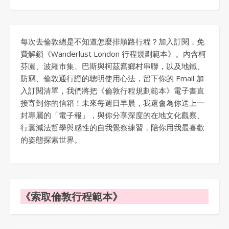
每次去倫敦總是不知道怎麼排順路行程？加入訂閱，免
費解鎖《Wanderlust London 行程規劃範本》。內含柯
芬園、波羅市集、巴斯與柯茲窩鄉村串聯，以及地鐵、
防竊、倫敦通行證的聰明使用心法，留下你的 Email 加
入訂閱清單，我們將把《倫敦行程規劃範本》電子書直
接寄到你的信箱！未來每週日早晨，我還會為你送上一
封專屬的「電子報」，與你分享深度的在地文化觀察、
行囊減法哲學與感性的自我覺察練習，陪你用我最喜歡
的姿態探索世界。
《索取倫敦行程範本》