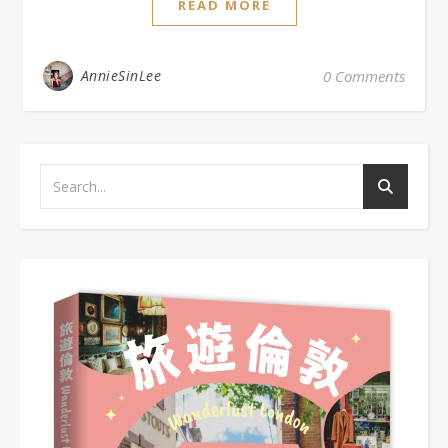
READ MORE
AnnieSinLee
0 Comments