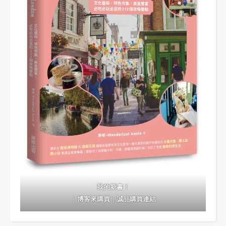
我的新書！
｜
博客來購買
｜
誠品購買連結