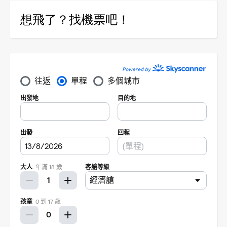
想飛了？找機票吧！