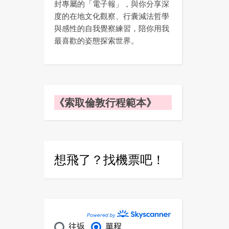
封專屬的「電子報」，與你分享深
度的在地文化觀察、行囊減法哲學
與感性的自我覺察練習，陪你用我
最喜歡的姿態探索世界。
《索取倫敦行程範本》
想飛了？找機票吧！