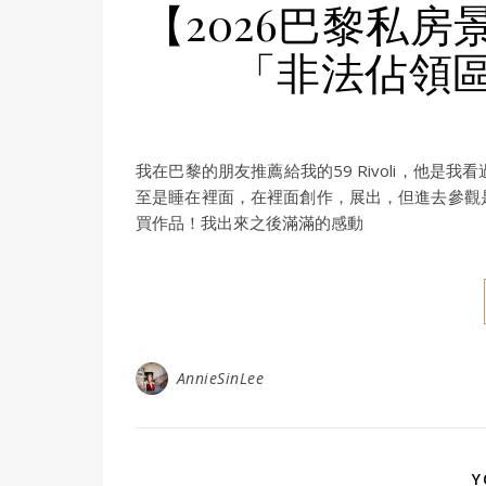
【2026巴黎私房景點
「非法佔領
我在巴黎的朋友推薦給我的59 Rivoli，他
至是睡在裡面，在裡面創作，展出，但進去參觀
買作品！我出來之後滿滿的感動
AnnieSinLee
Y