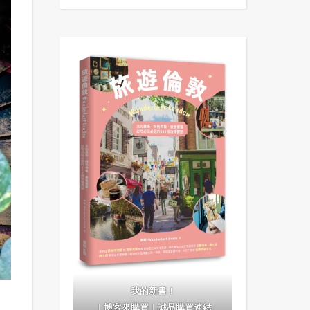
我的新書！
｜
博客來購買
｜
誠品購買連結