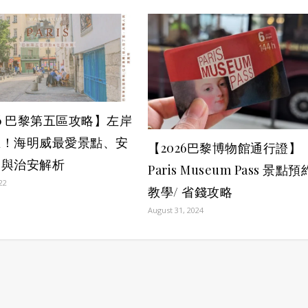
26 巴黎第五區攻略】左岸
區！海明威最愛景點、安
【2026巴黎博物館通行證】
宿與治安解析
Paris Museum Pass 景點預
022
教學/ 省錢攻略
August 31, 2024