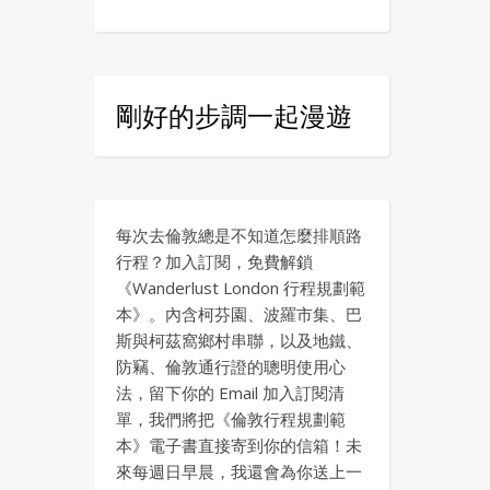
剛好的步調一起漫遊
每次去倫敦總是不知道怎麼排順路
行程？加入訂閱，免費解鎖
《Wanderlust London 行程規劃範
本》。內含柯芬園、波羅市集、巴
斯與柯茲窩鄉村串聯，以及地鐵、
防竊、倫敦通行證的聰明使用心
法，留下你的 Email 加入訂閱清
單，我們將把《倫敦行程規劃範
本》電子書直接寄到你的信箱！未
來每週日早晨，我還會為你送上一