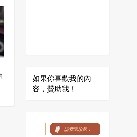
約
如果你喜歡我的內
容，贊助我！
請我喝珍奶！