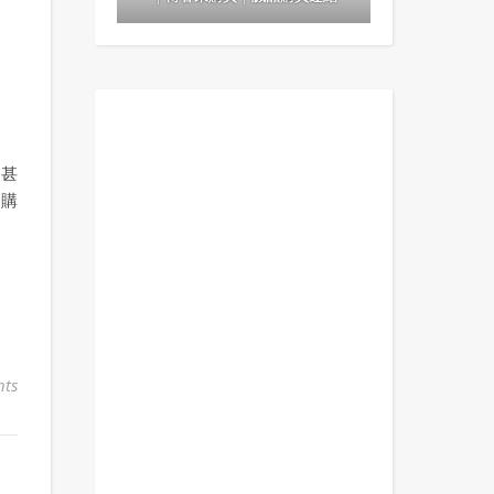
！
們甚
們購
ts