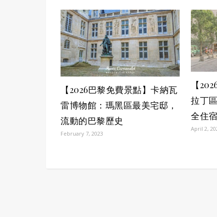
【20
【2026巴黎免費景點】卡納瓦
拉丁
雷博物館：瑪黑區最美宅邸，
全住
流動的巴黎歷史
April 2, 2
February 7, 2023