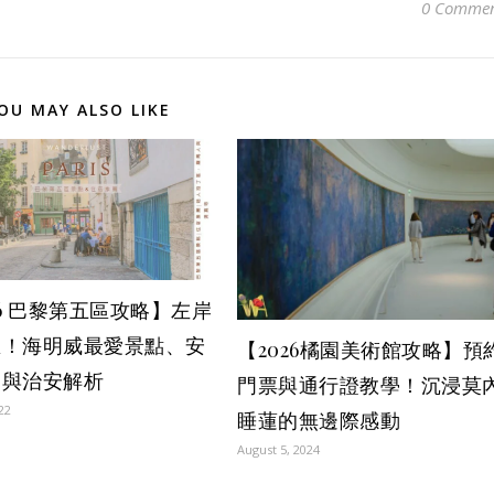
0 Commen
OU MAY ALSO LIKE
26 巴黎第五區攻略】左岸
區！海明威最愛景點、安
【2026橘園美術館攻略】預
宿與治安解析
門票與通行證教學！沉浸莫
022
睡蓮的無邊際感動
August 5, 2024