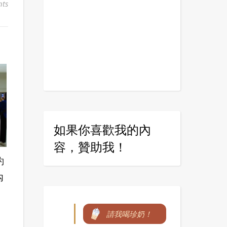
ts
如果你喜歡我的內
容，贊助我！
約
內
請我喝珍奶！