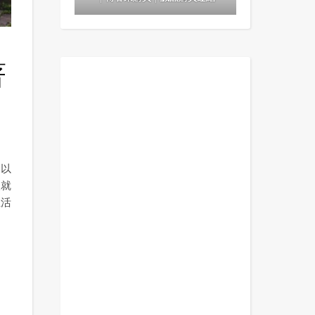
著
，以
人就
生活