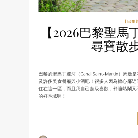
【巴黎
【2026巴黎聖
尋寶散
巴黎的聖馬丁運河（Canal Saint-Mart
及許多美食餐廳與小酒吧！很多人因為擔心鄰近
住在這一區，而且我自己超級喜歡，舒適熱鬧又
的好區域喔！