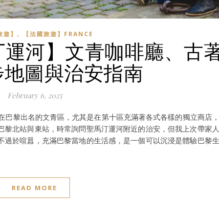
,
旅遊】
【法國旅遊】FRANCE
馬丁運河】文青咖啡廳、古
步地圖與治安指南
February 6, 2025
in）周邊是在巴黎出名的文青區，尤其是在第十區充滿著各式各樣的獨立商店
巴黎北站與東站，時常詢問聖馬汀運河附近的治安，但我上次帶家
不過於喧囂，充滿巴黎當地的生活感，是一個可以沉浸是體驗巴黎
READ MORE