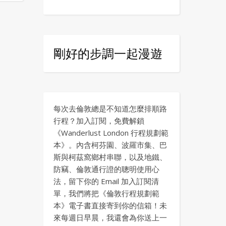
剛好的步調一起漫遊
每次去倫敦總是不知道怎麼排順路
行程？加入訂閱，免費解鎖
《Wanderlust London 行程規劃範
本》。內含柯芬園、波羅市集、巴
斯與柯茲窩鄉村串聯，以及地鐵、
防竊、倫敦通行證的聰明使用心
法，留下你的 Email 加入訂閱清
單，我們將把《倫敦行程規劃範
本》電子書直接寄到你的信箱！未
來每週日早晨，我還會為你送上一