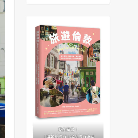
我的新書！
｜
博客來購買
｜
誠品購買連結