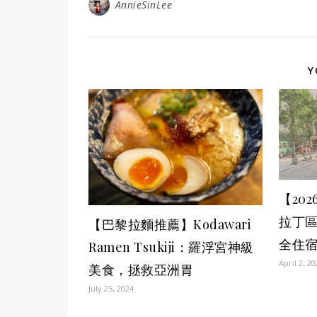
AnnieSinLee
Y
【20
拉丁
【巴黎拉麵推薦】Kodawari
全住
Ramen Tsukiji：羅浮宮神級
April 2, 2
美食，拯救亞洲胃
July 25, 2024