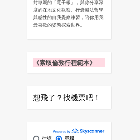
封專屬的「電子報」，與你分享深
度的在地文化觀察、行囊減法哲學
與感性的自我覺察練習，陪你用我
最喜歡的姿態探索世界。
《索取倫敦行程範本》
想飛了？找機票吧！